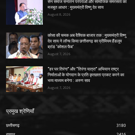
सेन समाज सनातन परंपराओं और सामाजिक समरसता का
मजबूत आधार : मुख्यमंत्री विष्णु देव साय
August 8, 2026
कोसा की चमक अब वैश्विक बाजार तक : मुख्यमंत्री विष्णु
देव साय ने लॉन्च किया छत्तीसगढ़ का प्रीमियम हैंडलूम
ब्रांड ‘कोशल फैब’
August 7, 2026
“हर घर तिरंगा” और “तिरंगा यात्रा” अभियान राष्ट्र
निर्माताओं के योगदान के प्रति कृतज्ञता प्रकट करने का
भव्य माध्यम बनेगा : अरुण साव
August 7, 2026
प्रमुख श्रेणियाँ
छत्तीसगढ़
3180
रायपुर
2416