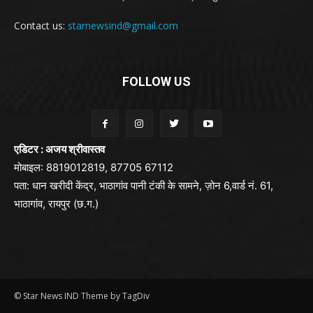
Contact us:
starnewsind@gmail.com
FOLLOW US
एडिटर : अजय श्रीवास्तव
मोबाइल: 8819012819, 87705 67112
पता: धान खरीदी केंद्र, भाठागांव पानी टंकी के सामने, ज़ोन 6,वार्ड नं. 61,
भाठागांव, रायपुर (छ.ग.)
© Star News IND Theme by TagDiv