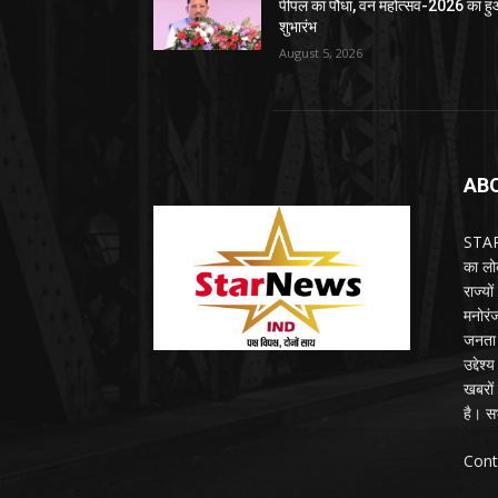
पीपल का पौधा, वन महोत्सव-2026 का ह
शुभारंभ
August 5, 2026
AB
STARN
का लोक
राज्य
मनोरंज
जनता 
उद्देश
खबरों 
है। सभ
Cont