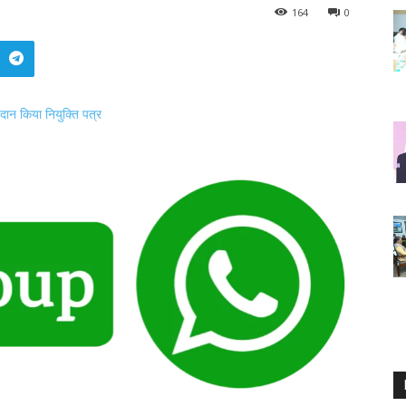
164
0