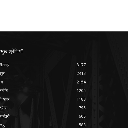
रमुख श्रेणियाँ
्तीसगढ़
3177
यपुर
2413
ज्य
2154
जनीति
1205
ड़ी खबर
1180
्ट्रीय
798
्यमंत्री
605
log
588