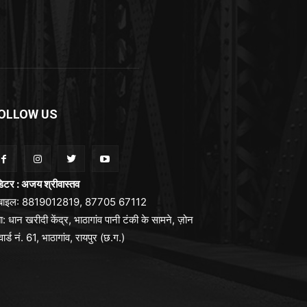
OLLOW US
िटर : अजय श्रीवास्तव
ोबाइल: 8819012819, 87705 67112
ा: धान खरीदी केंद्र, भाठागांव पानी टंकी के सामने, ज़ोन
वार्ड नं. 61, भाठागांव, रायपुर (छ.ग.)