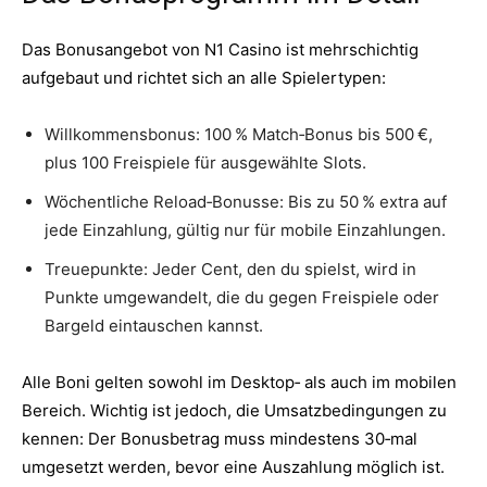
Das Bonusangebot von N1 Casino ist mehrschichtig
aufgebaut und richtet sich an alle Spielertypen:
Willkommensbonus: 100 % Match‑Bonus bis 500 €,
plus 100 Freispiele für ausgewählte Slots.
Wöchentliche Reload‑Bonusse: Bis zu 50 % extra auf
jede Einzahlung, gültig nur für mobile Einzahlungen.
Treuepunkte: Jeder Cent, den du spielst, wird in
Punkte umgewandelt, die du gegen Freispiele oder
Bargeld eintauschen kannst.
Alle Boni gelten sowohl im Desktop‑ als auch im mobilen
Bereich. Wichtig ist jedoch, die Umsatzbedingungen zu
kennen: Der Bonusbetrag muss mindestens 30‑mal
umgesetzt werden, bevor eine Auszahlung möglich ist.