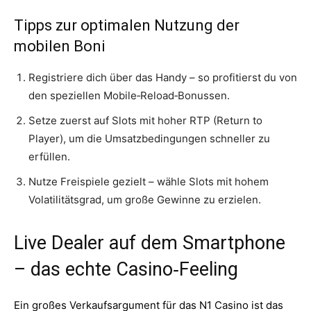
Tipps zur optimalen Nutzung der
mobilen Boni
Registriere dich über das Handy – so profitierst du von
den speziellen Mobile‑Reload‑Bonussen.
Setze zuerst auf Slots mit hoher RTP (Return to
Player), um die Umsatzbedingungen schneller zu
erfüllen.
Nutze Freispiele gezielt – wähle Slots mit hohem
Volatilitätsgrad, um große Gewinne zu erzielen.
Live Dealer auf dem Smartphone
– das echte Casino‑Feeling
Ein großes Verkaufsargument für das N1 Casino ist das