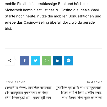
mobile Flexibilität, erstklassige Boni und höchste
Sicherheit kombiniert, ist das N1 Casino die ideale Wahl.
Starte noch heute, nutze die mobilen Bonusaktionen und
erlebe das Casino‑Feeling überall dort, wo du gerade
bist.
Previous article
Next article
आध्यात्मिक चेतना, सामाजिक समरसता
पुनर्वासित युवाओं के साथ उपमुख्यमंत्री
और सांस्कृतिक पुनर्जागरण का केंद्र
विजय शर्मा ने किया आत्मीय संवाद,
बनेगा सिरकट्टी धाम : मुख्यमंत्री साय
साथ बैठकर किया सुबह का नाश्ता