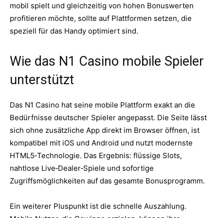
mobil spielt und gleichzeitig von hohen Bonuswerten
profitieren möchte, sollte auf Plattformen setzen, die
speziell für das Handy optimiert sind.
Wie das N1 Casino mobile Spieler
unterstützt
Das N1 Casino hat seine mobile Plattform exakt an die
Bedürfnisse deutscher Spieler angepasst. Die Seite lässt
sich ohne zusätzliche App direkt im Browser öffnen, ist
kompatibel mit iOS und Android und nutzt modernste
HTML5‑Technologie. Das Ergebnis: flüssige Slots,
nahtlose Live‑Dealer‑Spiele und sofortige
Zugriffsmöglichkeiten auf das gesamte Bonusprogramm.
Ein weiterer Pluspunkt ist die schnelle Auszahlung.