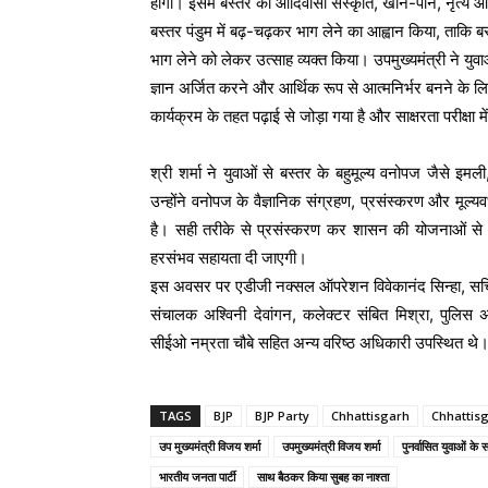
होंगी। इसमें बस्तर की आदिवासी संस्कृति, खान-पान, नृत्य और
बस्तर पंडुम में बढ़-चढ़कर भाग लेने का आह्वान किया, ताकि बस
भाग लेने को लेकर उत्साह व्यक्त किया। उपमुख्यमंत्री ने युवाओ
ज्ञान अर्जित करने और आर्थिक रूप से आत्मनिर्भर बनने के लिए प
कार्यक्रम के तहत पढ़ाई से जोड़ा गया है और साक्षरता परीक्षा 
श्री शर्मा ने युवाओं से बस्तर के बहुमूल्य वनोपज जैसे इम
उन्होंने वनोपज के वैज्ञानिक संग्रहण, प्रसंस्करण और मूल्य
है। सही तरीके से प्रसंस्करण कर शासन की योजनाओं से ज
हरसंभव सहायता दी जाएगी।
इस अवसर पर एडीजी नक्सल ऑपरेशन विवेकानंद सिन्हा, सचिव
संचालक अश्विनी देवांगन, कलेक्टर संबित मिश्रा, पुलिस 
सीईओ नम्रता चौबे सहित अन्य वरिष्ठ अधिकारी उपस्थित थे
TAGS
BJP
BJP Party
Chhattisgarh
Chhattis
उप मुख्यमंत्री विजय शर्मा
उपमुख्यमंत्री विजय शर्मा
पुनर्वासित युवाओं के
भारतीय जनता पार्टी
साथ बैठकर किया सुबह का नाश्ता