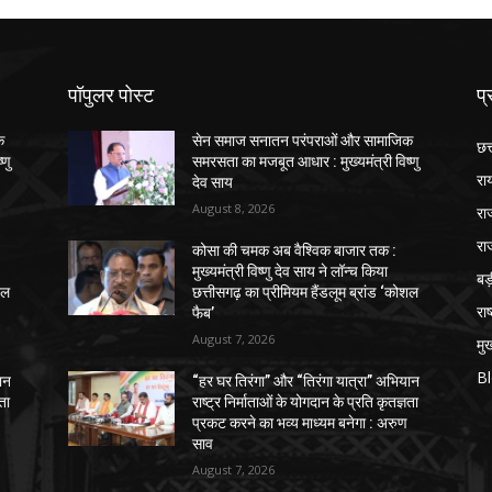
पॉपुलर पोस्ट
प्
क
सेन समाज सनातन परंपराओं और सामाजिक
छत
्णु
समरसता का मजबूत आधार : मुख्यमंत्री विष्णु
रा
देव साय
August 8, 2026
रा
रा
कोसा की चमक अब वैश्विक बाजार तक :
मुख्यमंत्री विष्णु देव साय ने लॉन्च किया
ब
शल
छत्तीसगढ़ का प्रीमियम हैंडलूम ब्रांड ‘कोशल
राष
फैब’
August 7, 2026
मुख
B
ान
“हर घर तिरंगा” और “तिरंगा यात्रा” अभियान
ञता
राष्ट्र निर्माताओं के योगदान के प्रति कृतज्ञता
प्रकट करने का भव्य माध्यम बनेगा : अरुण
साव
August 7, 2026