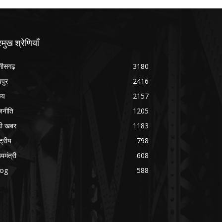
रमुख श्रेणियाँ
्तीसगढ़
3180
यपुर
2416
ज्य
2157
जनीति
1205
ड़ी खबर
1183
्ट्रीय
798
्यमंत्री
608
log
588