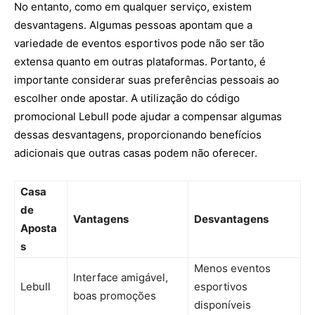
No entanto, como em qualquer serviço, existem
desvantagens. Algumas pessoas apontam que a
variedade de eventos esportivos pode não ser tão
extensa quanto em outras plataformas. Portanto, é
importante considerar suas preferências pessoais ao
escolher onde apostar. A utilização do código
promocional Lebull pode ajudar a compensar algumas
dessas desvantagens, proporcionando benefícios
adicionais que outras casas podem não oferecer.
Casa
de
Vantagens
Desvantagens
Aposta
s
Menos eventos
Interface amigável,
Lebull
esportivos
boas promoções
disponíveis