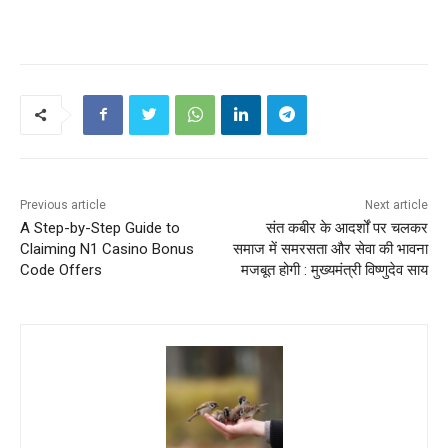
Previous article
Next article
A Step-by-Step Guide to
संत कबीर के आदर्शों पर चलकर
Claiming N1 Casino Bonus
समाज में समरसता और सेवा की भावना
Code Offers
मजबूत होगी : मुख्यमंत्री विष्णुदेव साय