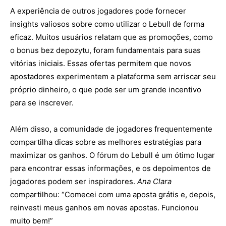
A experiência de outros jogadores pode fornecer
insights valiosos sobre como utilizar o Lebull de forma
eficaz. Muitos usuários relatam que as promoções, como
o bonus bez depozytu, foram fundamentais para suas
vitórias iniciais. Essas ofertas permitem que novos
apostadores experimentem a plataforma sem arriscar seu
próprio dinheiro, o que pode ser um grande incentivo
para se inscrever.
Além disso, a comunidade de jogadores frequentemente
compartilha dicas sobre as melhores estratégias para
maximizar os ganhos. O fórum do Lebull é um ótimo lugar
para encontrar essas informações, e os depoimentos de
jogadores podem ser inspiradores.
Ana Clara
compartilhou: “Comecei com uma aposta grátis e, depois,
reinvesti meus ganhos em novas apostas. Funcionou
muito bem!”