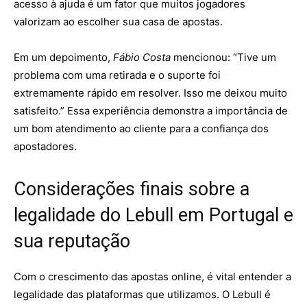
acesso à ajuda é um fator que muitos jogadores
valorizam ao escolher sua casa de apostas.
Em um depoimento,
Fábio Costa
mencionou: “Tive um
problema com uma retirada e o suporte foi
extremamente rápido em resolver. Isso me deixou muito
satisfeito.” Essa experiência demonstra a importância de
um bom atendimento ao cliente para a confiança dos
apostadores.
Considerações finais sobre a
legalidade do Lebull em Portugal e
sua reputação
Com o crescimento das apostas online, é vital entender a
legalidade das plataformas que utilizamos. O Lebull é