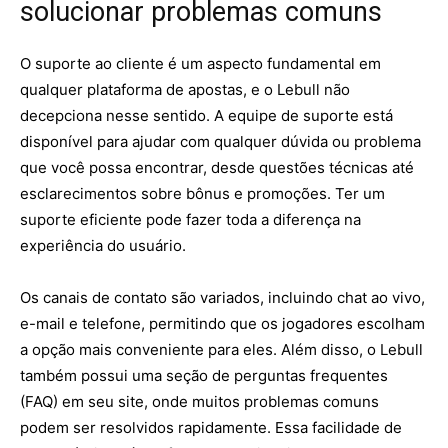
solucionar problemas comuns
O suporte ao cliente é um aspecto fundamental em
qualquer plataforma de apostas, e o Lebull não
decepciona nesse sentido. A equipe de suporte está
disponível para ajudar com qualquer dúvida ou problema
que você possa encontrar, desde questões técnicas até
esclarecimentos sobre bônus e promoções. Ter um
suporte eficiente pode fazer toda a diferença na
experiência do usuário.
Os canais de contato são variados, incluindo chat ao vivo,
e-mail e telefone, permitindo que os jogadores escolham
a opção mais conveniente para eles. Além disso, o Lebull
também possui uma seção de perguntas frequentes
(FAQ) em seu site, onde muitos problemas comuns
podem ser resolvidos rapidamente. Essa facilidade de