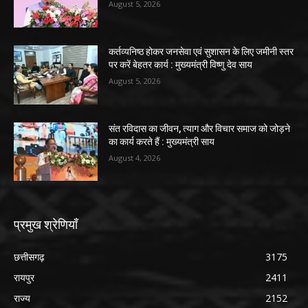
August 5, 2026
कर्तव्यनिष्ठ होकर जनसेवा एवं सुशासन के लिए जमीनी स्तर
पर करें बेहतर कार्य : मुख्यमंत्री विष्णु देव साय
August 5, 2026
संत रविदास का जीवन, त्याग और विचार समाज को जोड़ने
का कार्य करते हैं : मुख्यमंत्री साय
August 4, 2026
प्रमुख श्रेणियाँ
छत्तीसगढ़
3175
रायपुर
2411
राज्य
2152