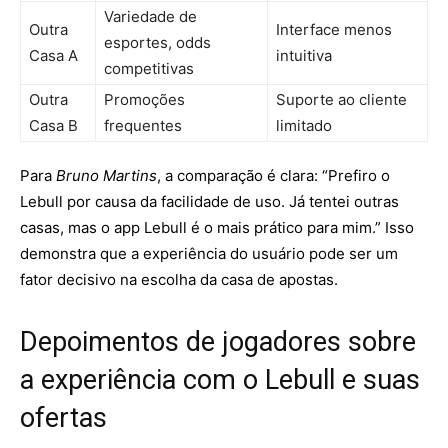
Variedade de
Outra
Interface menos
esportes, odds
Casa A
intuitiva
competitivas
Outra
Promoções
Suporte ao cliente
Casa B
frequentes
limitado
Para
Bruno Martins
, a comparação é clara: “Prefiro o
Lebull por causa da facilidade de uso. Já tentei outras
casas, mas o app Lebull é o mais prático para mim.” Isso
demonstra que a experiência do usuário pode ser um
fator decisivo na escolha da casa de apostas.
Depoimentos de jogadores sobre
a experiência com o Lebull e suas
ofertas