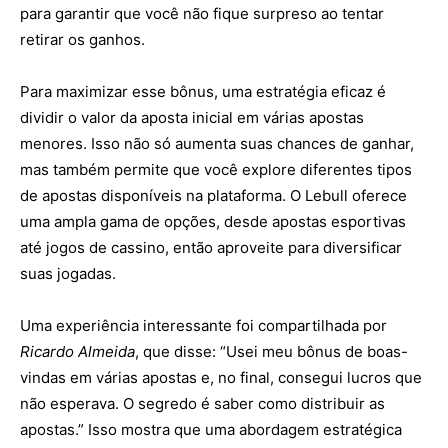
para garantir que você não fique surpreso ao tentar
retirar os ganhos.
Para maximizar esse bônus, uma estratégia eficaz é
dividir o valor da aposta inicial em várias apostas
menores. Isso não só aumenta suas chances de ganhar,
mas também permite que você explore diferentes tipos
de apostas disponíveis na plataforma. O Lebull oferece
uma ampla gama de opções, desde apostas esportivas
até jogos de cassino, então aproveite para diversificar
suas jogadas.
Uma experiência interessante foi compartilhada por
Ricardo Almeida
, que disse: “Usei meu bônus de boas-
vindas em várias apostas e, no final, consegui lucros que
não esperava. O segredo é saber como distribuir as
apostas.” Isso mostra que uma abordagem estratégica