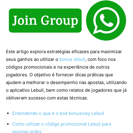
Este artigo explora estratégias eficazes para maximizar
seus ganhos ao utilizar o
bonus lebull
, com foco nos
códigos promocionais e na experiência de outros
jogadores. O objetivo é fornecer dicas práticas que
ajudem a melhorar o desempenho nas apostas, utilizando
o aplicativo Lebull, bem como relatos de jogadores que já
obtiveram sucesso com estas técnicas.
Entendendo o que é o kod bonusowy Lebull
Como utilizar o código promocional Lebull para
apostas grátis