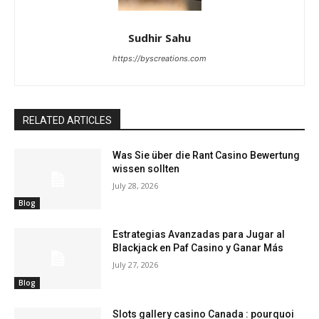
Sudhir Sahu
https://byscreations.com
RELATED ARTICLES
Was Sie über die Rant Casino Bewertung
wissen sollten
July 28, 2026
Blog
Estrategias Avanzadas para Jugar al
Blackjack en Paf Casino y Ganar Más
July 27, 2026
Blog
Slots gallery casino Canada : pourquoi