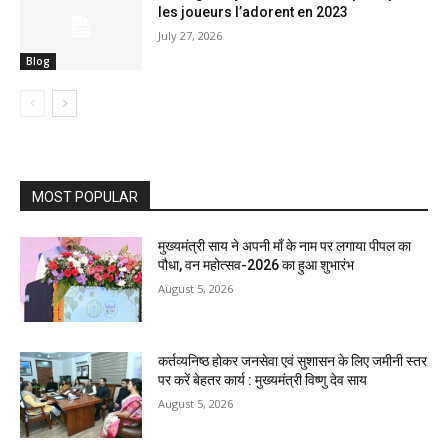
les joueurs l’adorent en 2023
July 27, 2026
Blog
MOST POPULAR
मुख्यमंत्री साय ने अपनी माँ के नाम पर लगाया पीपल का
पौधा, वन महोत्सव-2026 का हुआ शुभारंभ
August 5, 2026
कर्तव्यनिष्ठ होकर जनसेवा एवं सुशासन के लिए जमीनी स्तर
पर करें बेहतर कार्य : मुख्यमंत्री विष्णु देव साय
August 5, 2026