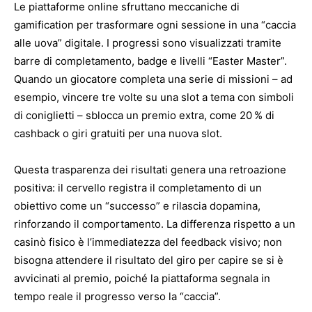
Le piattaforme online sfruttano meccaniche di
gamification per trasformare ogni sessione in una “caccia
alle uova” digitale. I progressi sono visualizzati tramite
barre di completamento, badge e livelli “Easter Master”.
Quando un giocatore completa una serie di missioni – ad
esempio, vincere tre volte su una slot a tema con simboli
di coniglietti – sblocca un premio extra, come 20 % di
cashback o giri gratuiti per una nuova slot.
Questa trasparenza dei risultati genera una retroazione
positiva: il cervello registra il completamento di un
obiettivo come un “successo” e rilascia dopamina,
rinforzando il comportamento. La differenza rispetto a un
casinò fisico è l’immediatezza del feedback visivo; non
bisogna attendere il risultato del giro per capire se si è
avvicinati al premio, poiché la piattaforma segnala in
tempo reale il progresso verso la “caccia”.