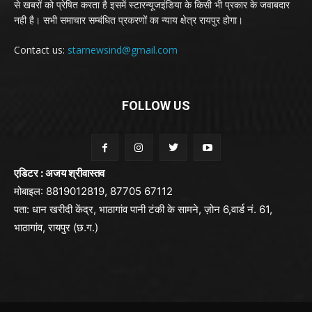
से खबरों को प्रेषित करता है इसमें स्टारन्यूजइंडिया के किसी भी प्रकार के जवाबदार
नही है। सभी समाचार सम्बंधित प्रकरणों का न्याय क्षेत्र रायपुर होगा।
Contact us:
starnewsind@gmail.com
FOLLOW US
एडिटर : अजय श्रीवास्तव
मोबाइल: 8819012819, 87705 67112
पता: धान खरीदी केंद्र, भाठागांव पानी टंकी के सामने, ज़ोन 6,वार्ड नं. 61,
भाठागांव, रायपुर (छ.ग.)