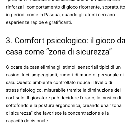
rinforza il comportamento di gioco ricorrente, soprattutto
in periodi come la Pasqua, quando gli utenti cercano
esperienze rapide e gratificanti.
3. Comfort psicologico: il gioco da
casa come “zona di sicurezza”
Giocare da casa elimina gli stimoli sensoriali tipici di un
casinò: luci lampeggianti, rumori di monete, personale di
sala. Questo ambiente controllato riduce il livello di
stress fisiologico, misurabile tramite la diminuzione del
cortisolo. Il giocatore può decidere l’orario, la musica di
sottofondo e la postura ergonomica, creando una “zona
di sicurezza” che favorisce la concentrazione e la
capacità decisionale.