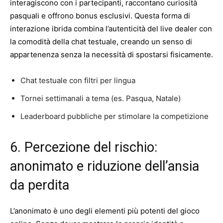
interagiscono con i partecipanti, raccontano curiosità
pasquali e offrono bonus esclusivi. Questa forma di
interazione ibrida combina l’autenticità del live dealer con
la comodità della chat testuale, creando un senso di
appartenenza senza la necessità di spostarsi fisicamente.
Chat testuale con filtri per lingua
Tornei settimanali a tema (es. Pasqua, Natale)
Leaderboard pubbliche per stimolare la competizione
6. Percezione del rischio:
anonimato e riduzione dell’ansia
da perdita
L’anonimato è uno degli elementi più potenti del gioco