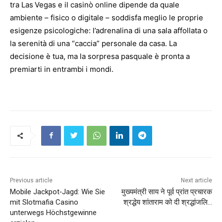
tra Las Vegas e il casinò online dipende da quale
ambiente – fisico o digitale – soddisfa meglio le proprie
esigenze psicologiche: l’adrenalina di una sala affollata o
la serenità di una “caccia” personale da casa. La
decisione è tua, ma la sorpresa pasquale è pronta a
premiarti in entrambi i mondi.
Previous article
Next article
Mobile Jackpot‑Jagd: Wie Sie
मुख्यमंत्री साय ने पूर्व प्रांत प्रचारक
mit Slotmafia Casino
श्रद्धेय शांताराम को दी श्रद्धांजलि…
unterwegs Höchstgewinne