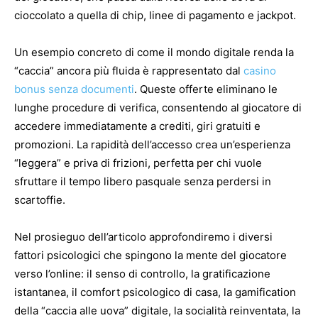
cioccolato a quella di chip, linee di pagamento e jackpot.
Un esempio concreto di come il mondo digitale renda la
“caccia” ancora più fluida è rappresentato dal
casino
bonus senza documenti
. Queste offerte eliminano le
lunghe procedure di verifica, consentendo al giocatore di
accedere immediatamente a crediti, giri gratuiti e
promozioni. La rapidità dell’accesso crea un’esperienza
“leggera” e priva di frizioni, perfetta per chi vuole
sfruttare il tempo libero pasquale senza perdersi in
scartoffie.
Nel prosieguo dell’articolo approfondiremo i diversi
fattori psicologici che spingono la mente del giocatore
verso l’online: il senso di controllo, la gratificazione
istantanea, il comfort psicologico di casa, la gamification
della “caccia alle uova” digitale, la socialità reinventata, la