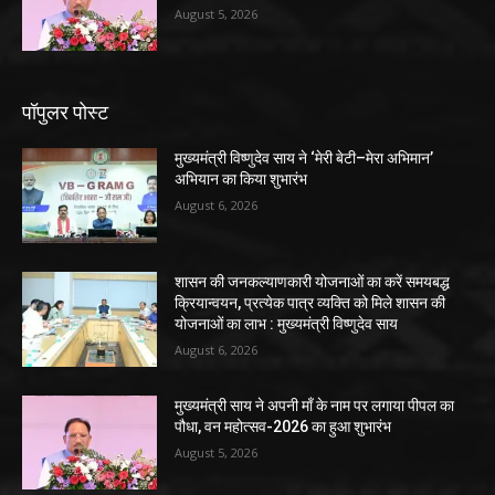
August 5, 2026
पॉपुलर पोस्ट
मुख्यमंत्री विष्णुदेव साय ने ‘मेरी बेटी–मेरा अभिमान’
अभियान का किया शुभारंभ
August 6, 2026
शासन की जनकल्याणकारी योजनाओं का करें समयबद्ध
क्रियान्वयन, प्रत्येक पात्र व्यक्ति को मिले शासन की
योजनाओं का लाभ : मुख्यमंत्री विष्णुदेव साय
August 6, 2026
मुख्यमंत्री साय ने अपनी माँ के नाम पर लगाया पीपल का
पौधा, वन महोत्सव-2026 का हुआ शुभारंभ
August 5, 2026