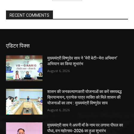
RECENT COMMENTS
एडिटर पिक्स
मुख्यमंत्री विष्णुदेव साय ने ‘मेरी बेटी–मेरा अभिमान’
अभियान का किया शुभारंभ
August 6, 2026
शासन की जनकल्याणकारी योजनाओं का करें समयबद्ध
क्रियान्वयन, प्रत्येक पात्र व्यक्ति को मिले शासन की
योजनाओं का लाभ : मुख्यमंत्री विष्णुदेव साय
August 6, 2026
मुख्यमंत्री साय ने अपनी माँ के नाम पर लगाया पीपल का
पौधा, वन महोत्सव-2026 का हुआ शुभारंभ