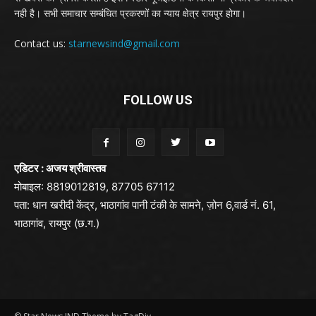
नही है। सभी समाचार सम्बंधित प्रकरणों का न्याय क्षेत्र रायपुर होगा।
Contact us:
starnewsind@gmail.com
FOLLOW US
एडिटर : अजय श्रीवास्तव
मोबाइल: 8819012819, 87705 67112
पता: धान खरीदी केंद्र, भाठागांव पानी टंकी के सामने, ज़ोन 6,वार्ड नं. 61,
भाठागांव, रायपुर (छ.ग.)