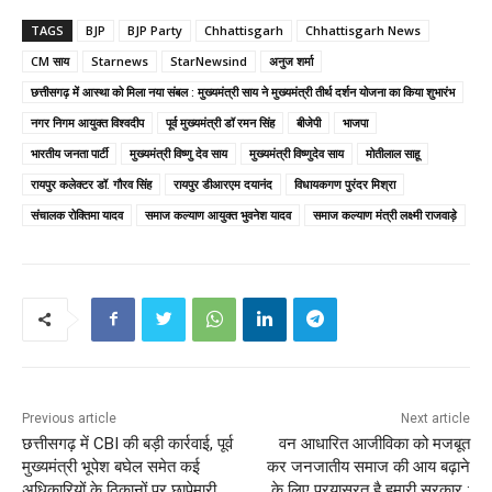
TAGS
BJP
BJP Party
Chhattisgarh
Chhattisgarh News
CM साय
Starnews
StarNewsind
अनुज शर्मा
छत्तीसगढ़ में आस्था को मिला नया संबल : मुख्यमंत्री साय ने मुख्यमंत्री तीर्थ दर्शन योजना का किया शुभारंभ
नगर निगम आयुक्त विश्वदीप
पूर्व मुख्यमंत्री डॉ रमन सिंह
बीजेपी
भाजपा
भारतीय जनता पार्टी
मुख्यमंत्री विष्णु देव साय
मुख्यमंत्री विष्णुदेव साय
मोतीलाल साहू
रायपुर कलेक्टर डॉ. गौरव सिंह
रायपुर डीआरएम दयानंद
विधायकगण पुरंदर मिश्रा
संचालक रोक्तिमा यादव
समाज कल्याण आयुक्त भुवनेश यादव
समाज कल्याण मंत्री लक्ष्मी राजवाड़े
Previous article
Next article
छत्तीसगढ़ में CBI की बड़ी कार्रवाई, पूर्व
वन आधारित आजीविका को मजबूत
मुख्यमंत्री भूपेश बघेल समेत कई
कर जनजातीय समाज की आय बढ़ाने
अधिकारियों के ठिकानों पर छापेमारी
के लिए प्रयासरत है हमारी सरकार :