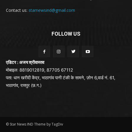
Contact us:
starnewsind@gmail.com
FOLLOW US
एडिटर : अजय श्रीवास्तव
मोबाइल: 8819012819, 87705 67112
पता: धान खरीदी केंद्र, भाठागांव पानी टंकी के सामने, ज़ोन 6,वार्ड नं. 61,
भाठागांव, रायपुर (छ.ग.)
© Star News IND Theme by TagDiv