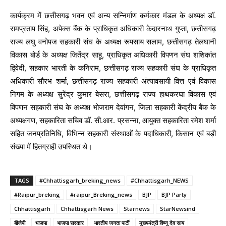
कार्यक्रम में छत्तीसगढ़ भवन एवं अन्य सन्निर्माण कर्मकार मंडल के अध्यक्ष डॉ.
रामप्रताप सिंह, अपेक्स बैंक के प्राधिकृत अधिकारी केदारनाथ गुप्ता, छत्तीसगढ़
राज्य लघु वनोपज सहकारी संघ के अध्यक्ष रूपसाय सलाम, छत्तीसगढ़ तेलघानी
विकास बोर्ड के अध्यक्ष जितेंद्र साहू, प्राधिकृत अधिकारी विपणन संघ शशिकांत
द्विवेदी, सहकार भारती के कनिराम, छत्तीसगढ़ राज्य सहकारी संघ के प्राधिकृत
अधिकारी सौरभ शर्मा, छत्तीसगढ़ राज्य सहकारी अंत्यावसायी वित्त एवं विकास
निगम के अध्यक्ष सुरेंद्र कुमार बेसरा, छत्तीसगढ़ राज्य हाथकरघा विकास एवं
विपणन सहकारी संघ के अध्यक्ष भोजराम देवांगन, जिला सहकारी केंद्रीय बैंक के
अध्यक्षगण, सहकारिता सचिव डॉ. सी.आर. प्रसन्ना, आयुक्त सहकारिता रमेश शर्मा
सहित जनप्रतिनिधि, विभिन्न सहकारी संस्थाओं के पदाधिकारी, किसान एवं बड़ी
संख्या में हितग्राही उपस्थित थे।
TAGS
#Chhattisgarh_breking_news
#Chhattisgarh_NEWS
#Raipur_breking
#raipur_Breking_news
BJP
BJP Party
Chhattisgarh
Chhattisgarh News
Starnews
StarNewsind
बीजेपी
भाजपा
भाजपा सरकार
भारतीय जनता पार्टी
मुख्यमंत्री विष्णु देव साय