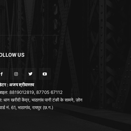
OLLOW US
िटर : अजय श्रीवास्तव
ोबाइल: 8819012819, 87705 67112
ा: धान खरीदी केंद्र, भाठागांव पानी टंकी के सामने, ज़ोन
वार्ड नं. 61, भाठागांव, रायपुर (छ.ग.)