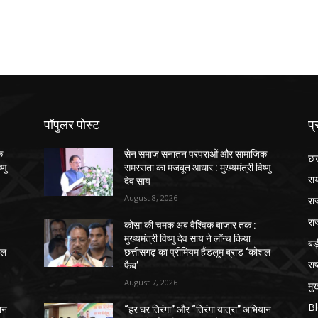
पॉपुलर पोस्ट
प्
क
सेन समाज सनातन परंपराओं और सामाजिक
छत
्णु
समरसता का मजबूत आधार : मुख्यमंत्री विष्णु
रा
देव साय
August 8, 2026
रा
रा
कोसा की चमक अब वैश्विक बाजार तक :
मुख्यमंत्री विष्णु देव साय ने लॉन्च किया
ब
शल
छत्तीसगढ़ का प्रीमियम हैंडलूम ब्रांड ‘कोशल
राष
फैब’
August 7, 2026
मुख
B
ान
“हर घर तिरंगा” और “तिरंगा यात्रा” अभियान