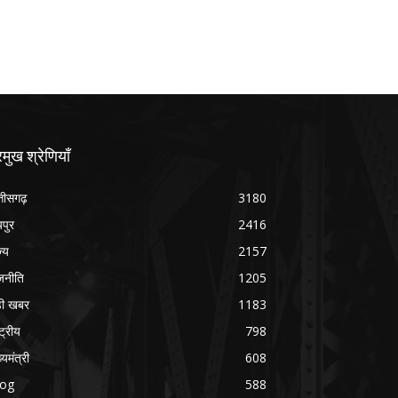
रमुख श्रेणियाँ
्तीसगढ़
3180
यपुर
2416
ज्य
2157
जनीति
1205
ड़ी खबर
1183
्ट्रीय
798
्यमंत्री
608
log
588