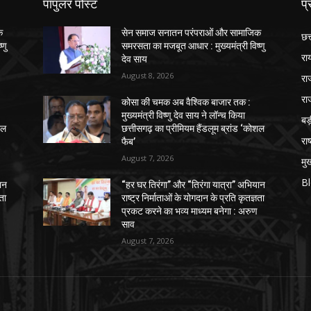
पॉपुलर पोस्ट
प्
क
सेन समाज सनातन परंपराओं और सामाजिक
छत
्णु
समरसता का मजबूत आधार : मुख्यमंत्री विष्णु
रा
देव साय
August 8, 2026
रा
रा
कोसा की चमक अब वैश्विक बाजार तक :
मुख्यमंत्री विष्णु देव साय ने लॉन्च किया
ब
शल
छत्तीसगढ़ का प्रीमियम हैंडलूम ब्रांड ‘कोशल
राष
फैब’
August 7, 2026
मुख
B
ान
“हर घर तिरंगा” और “तिरंगा यात्रा” अभियान
ञता
राष्ट्र निर्माताओं के योगदान के प्रति कृतज्ञता
प्रकट करने का भव्य माध्यम बनेगा : अरुण
साव
August 7, 2026