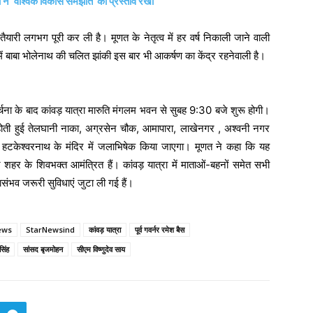
 ने ‘वैश्विक विकास समझौते’ का प्रस्ताव रखा
ैयारी लगभग पूरी कर ली है। मूणत के नेतृत्व में हर वर्ष निकाली जाने वाली
 में बाबा भोलेनाथ की चलित झांकी इस बार भी आकर्षण का केंद्र रहनेवाली है।
ा-अर्चना के बाद कांवड़ यात्रा मारुति मंगलम भवन से सुबह 9:30 बजे शुरू होगी।
गर होती हुई तेलघानी नाका, अग्रसेन चौक, आमापारा, लाखेनगर , अश्वनी नगर
बाबा हटकेश्वरनाथ के मंदिर में जलाभिषेक किया जाएगा। मूणत ने कहा कि यह
े शहर के शिवभक्त आमंत्रित हैं। कांवड़ यात्रा में माताओं-बहनों समेत सभी
ासंभव जरूरी सुविधाएं जुटा ली गई हैं।
ews
StarNewsind
कांवड़ यात्रा
पूर्व गवर्नर रमेश बैस
सिंह
सांसद बृजमोहन
सीएम विष्णुदेव साय