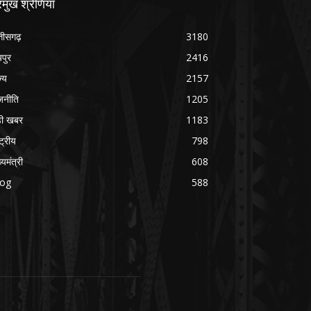
रमुख श्रेणियाँ
्तीसगढ़
3180
यपुर
2416
ज्य
2157
जनीति
1205
ड़ी खबर
1183
्ट्रीय
798
्यमंत्री
608
log
588