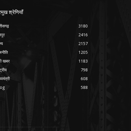
रमुख श्रेणियाँ
्तीसगढ़
3180
यपुर
2416
ज्य
2157
जनीति
1205
ड़ी खबर
1183
्ट्रीय
798
्यमंत्री
608
log
588