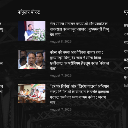
पॉपुलर पोस्ट
प्
क
सेन समाज सनातन परंपराओं और सामाजिक
छत
्णु
समरसता का मजबूत आधार : मुख्यमंत्री विष्णु
रा
देव साय
August 8, 2026
रा
रा
कोसा की चमक अब वैश्विक बाजार तक :
मुख्यमंत्री विष्णु देव साय ने लॉन्च किया
ब
शल
छत्तीसगढ़ का प्रीमियम हैंडलूम ब्रांड ‘कोशल
राष
फैब’
August 7, 2026
मुख
B
ान
“हर घर तिरंगा” और “तिरंगा यात्रा” अभियान
ञता
राष्ट्र निर्माताओं के योगदान के प्रति कृतज्ञता
प्रकट करने का भव्य माध्यम बनेगा : अरुण
साव
August 7, 2026