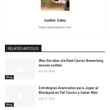
Sudhir Sahu
https://byscreations.com
RELATED ARTICLES
Was Sie über die Rant Casino Bewertung
wissen sollten
July 28, 2026
Blog
Estrategias Avanzadas para Jugar al
Blackjack en Paf Casino y Ganar Más
July 27, 2026
Blog