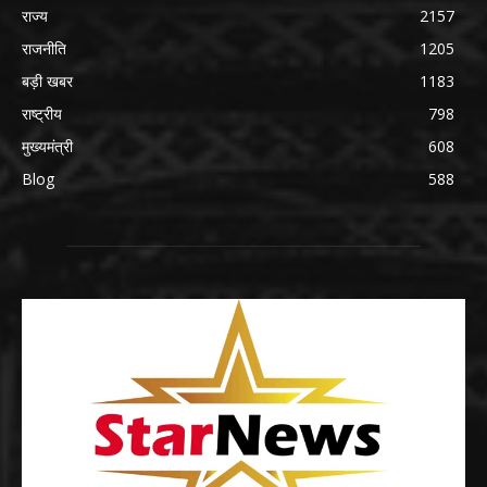
राज्य
2157
राजनीति
1205
बड़ी खबर
1183
राष्ट्रीय
798
मुख्यमंत्री
608
Blog
588