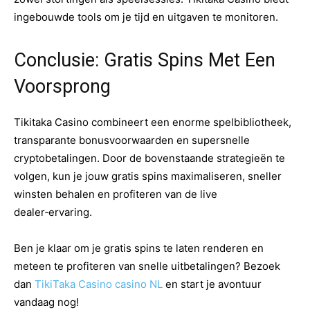
ingebouwde tools om je tijd en uitgaven te monitoren.
Conclusie: Gratis Spins Met Een
Voorsprong
Tikitaka Casino combineert een enorme spelbibliotheek,
transparante bonusvoorwaarden en supersnelle
cryptobetalingen. Door de bovenstaande strategieën te
volgen, kun je jouw gratis spins maximaliseren, sneller
winsten behalen en profiteren van de live
dealer‑ervaring.
Ben je klaar om je gratis spins te laten renderen en
meteen te profiteren van snelle uitbetalingen? Bezoek
dan
TikiTaka Casino casino NL
en start je avontuur
vandaag nog!