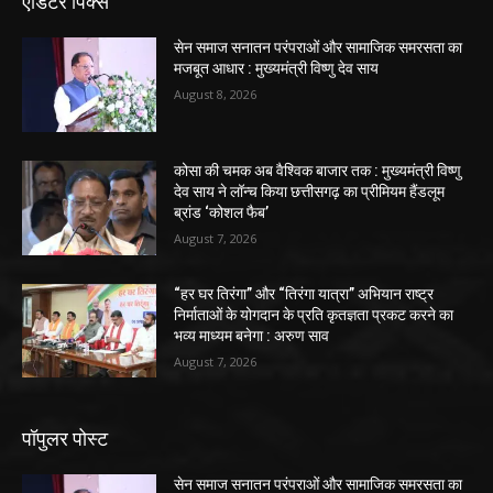
एडिटर पिक्स
सेन समाज सनातन परंपराओं और सामाजिक समरसता का
मजबूत आधार : मुख्यमंत्री विष्णु देव साय
August 8, 2026
कोसा की चमक अब वैश्विक बाजार तक : मुख्यमंत्री विष्णु
देव साय ने लॉन्च किया छत्तीसगढ़ का प्रीमियम हैंडलूम
ब्रांड ‘कोशल फैब’
August 7, 2026
“हर घर तिरंगा” और “तिरंगा यात्रा” अभियान राष्ट्र
निर्माताओं के योगदान के प्रति कृतज्ञता प्रकट करने का
भव्य माध्यम बनेगा : अरुण साव
August 7, 2026
पॉपुलर पोस्ट
सेन समाज सनातन परंपराओं और सामाजिक समरसता का