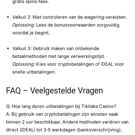
gratis spins‑fase.
Valkuil 2: Niet controleren van de wagering‑vereisten.
Oplossing:
Lees de bonusvoorwaarden zorgvuldig
voordat je begint.
Valkuil 3: Gebruik maken van onbekende
betaalmethoden met lange verwerkingstijd.
Oplossing:
Kies voor cryptobetalingen of iDEAL voor
snelle uitbetalingen.
FAQ – Veelgestelde Vragen
Q: Hoe lang duren uitbetalingen bij Tikitaka Casino?
A: Bij gebruik van cryptobetalingen zijn winsten vaak
binnen 2 uur beschikbaar. Andere methoden variëren van
direct (iDEAL) tot 3‑5 werkdagen (bankoverschrijving).