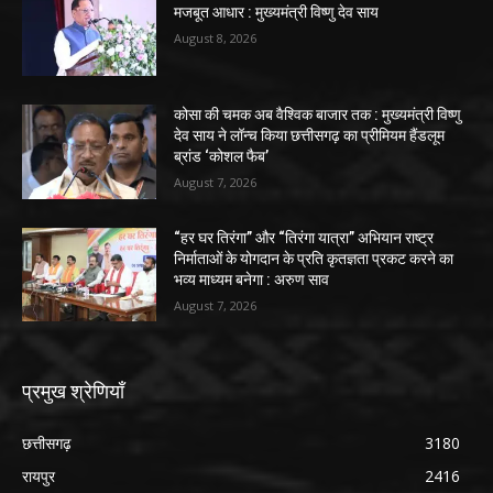
मजबूत आधार : मुख्यमंत्री विष्णु देव साय
August 8, 2026
कोसा की चमक अब वैश्विक बाजार तक : मुख्यमंत्री विष्णु
देव साय ने लॉन्च किया छत्तीसगढ़ का प्रीमियम हैंडलूम
ब्रांड ‘कोशल फैब’
August 7, 2026
“हर घर तिरंगा” और “तिरंगा यात्रा” अभियान राष्ट्र
निर्माताओं के योगदान के प्रति कृतज्ञता प्रकट करने का
भव्य माध्यम बनेगा : अरुण साव
August 7, 2026
प्रमुख श्रेणियाँ
छत्तीसगढ़
3180
रायपुर
2416