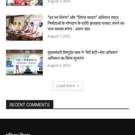
August 7, 2026
“हर घर तिरंगा” और “तिरंगा यात्रा” अभियान राष्ट्र
निर्माताओं के योगदान के प्रति कृतज्ञता प्रकट करने का
भव्य माध्यम बनेगा : अरुण साव
August 7, 2026
मुख्यमंत्री विष्णुदेव साय ने ‘मेरी बेटी–मेरा अभिमान’
अभियान का किया शुभारंभ
August 6, 2026
Load more
RECENT COMMENTS