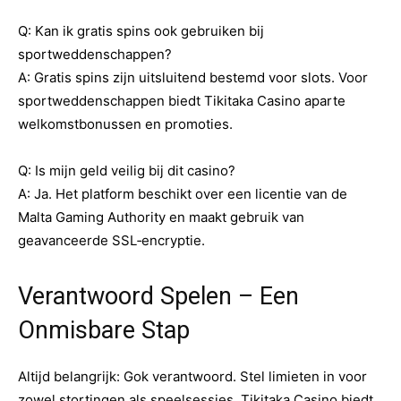
Q: Kan ik gratis spins ook gebruiken bij
sportweddenschappen?
A: Gratis spins zijn uitsluitend bestemd voor slots. Voor
sportweddenschappen biedt Tikitaka Casino aparte
welkomstbonussen en promoties.
Q: Is mijn geld veilig bij dit casino?
A: Ja. Het platform beschikt over een licentie van de
Malta Gaming Authority en maakt gebruik van
geavanceerde SSL‑encryptie.
Verantwoord Spelen – Een
Onmisbare Stap
Altijd belangrijk: Gok verantwoord. Stel limieten in voor
zowel stortingen als speelsessies. Tikitaka Casino biedt