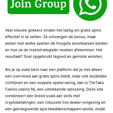
Veel nieuwe gokkers vinden het lastig om gratis spins
effectief in te zetten. Ze ontvangen de bonus, maar
weten niet welke spellen de hoogste winstkansen bieden
en hoe ze de inzetstrategieën moeten afstemmen. Het
resultaat? Snel opgebruikt tegoed en gemiste winsten.
Als je op zoek bent naar een platform dat je niet alleen
een overvloed aan gratis spins biedt, maar ook duidelijke
richtlijnen en een soepele spelervaring, dan is TikiTaka
Casino casino NL een uitstekende oplossing. Deze site
combineert een breed scala aan slots met
cryptobetalingen, een robuuste live dealer-omgeving en
een geïntegreerde sportweddenschappen‑sectie, zodat