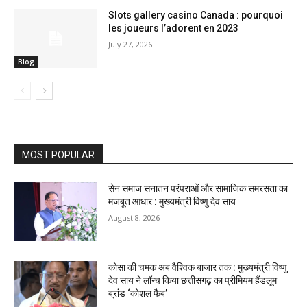
Slots gallery casino Canada : pourquoi
les joueurs l’adorent en 2023
July 27, 2026
Blog
MOST POPULAR
सेन समाज सनातन परंपराओं और सामाजिक समरसता का
मजबूत आधार : मुख्यमंत्री विष्णु देव साय
August 8, 2026
कोसा की चमक अब वैश्विक बाजार तक : मुख्यमंत्री विष्णु
देव साय ने लॉन्च किया छत्तीसगढ़ का प्रीमियम हैंडलूम
ब्रांड ‘कोशल फैब’