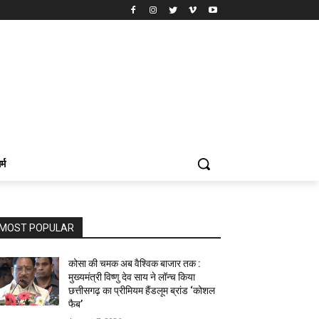
र्म
MOST POPULAR
कोसा की चमक अब वैश्विक बाजार तक :
मुख्यमंत्री विष्णु देव साय ने लॉन्च किया
छत्तीसगढ़ का प्रीमियम हैंडलूम ब्रांड ‘कोशल
फैब’