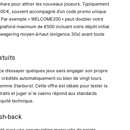
hare pour attirer les nouveaux joueurs. Typiquement
’à 200 €, souvent accompagné d’un code promo unique
nt. Par exemple « WELCOME200 » peut doubler votre
n plafond maximum de €500 incluant votre dépôt initial.
wagering moyen‑à‑haut (exigence 30x) avant toute
atuits
ce d’essayer quelques jeux sans engager son propre
 €10 crédités automatiquement ou bien de vingt tours
e comme
Starburst
. Cette offre est idéale pour tester la
retraits et juger si le casino répond aux standards
quité technique.
ash‑back
té avec une accumulation mensuelle de points