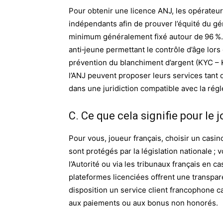
Pour obtenir une licence ANJ, les opérateur
indépendants afin de prouver l’équité du gé
minimum généralement fixé autour de 96 %. I
anti‑jeune permettant le contrôle d’âge lors
prévention du blanchiment d’argent (KYC –
l’ANJ peuvent proposer leurs services tant q
dans une juridiction compatible avec la ré
C. Ce que cela signifie pour le 
Pour vous, joueur français, choisir un casin
sont protégés par la législation nationale ;
l’Autorité ou via les tribunaux français en c
plateformes licenciées offrent une transpar
disposition un service client francophone 
aux paiements ou aux bonus non honorés.