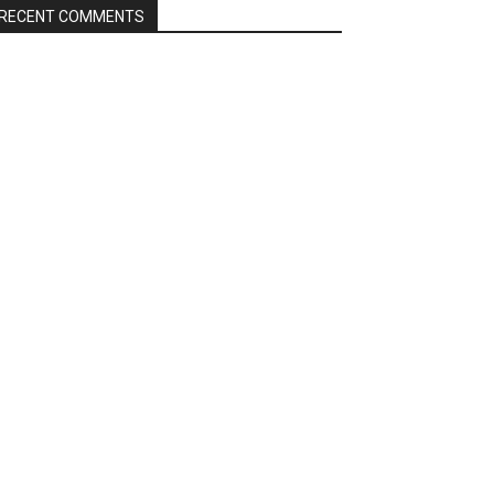
RECENT COMMENTS