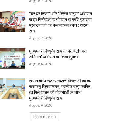
August 7, 2026
“हर घर तिरंगा” और “तिरंगा यात्रा” अभियान
राष्ट्र निर्माताओं के योगदान के प्रति कृतज्ञता
प्रकट करने का भव्य माध्यम बनेगा : अरुण
साव
August 7, 2026
मुख्यमंत्री विष्णुदेव साय ने ‘मेरी बेटी–मेरा
अभिमान’ अभियान का किया शुभारंभ
August 6, 2026
शासन की जनकल्याणकारी योजनाओं का करें
समयबद्ध क्रियान्वयन, प्रत्येक पात्र व्यक्ति
को मिले शासन की योजनाओं का लाभ :
मुख्यमंत्री विष्णुदेव साय
August 6, 2026
Load more