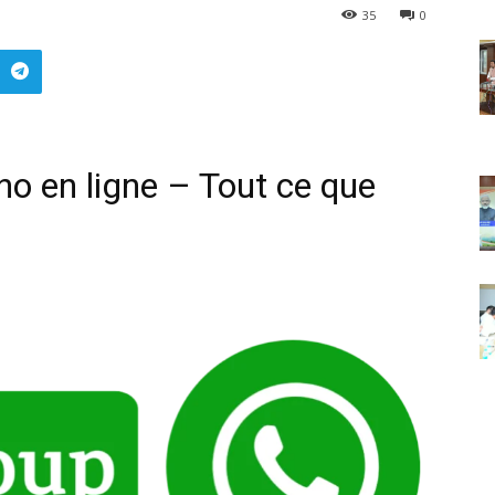
35
0
no en ligne – Tout ce que