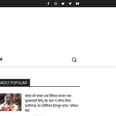
र्म
MOST POPULAR
कोसा की चमक अब वैश्विक बाजार तक :
मुख्यमंत्री विष्णु देव साय ने लॉन्च किया
छत्तीसगढ़ का प्रीमियम हैंडलूम ब्रांड ‘कोशल
फैब’