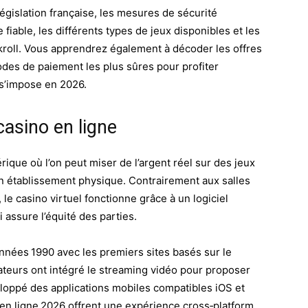
gislation française, les mesures de sécurité
e fiable, les différents types de jeux disponibles et les
kroll. Vous apprendrez également à décoder les offres
odes de paiement les plus sûres pour profiter
 s’impose en 2026.
casino en ligne
ique où l’on peut miser de l’argent réel sur des jeux
un établissement physique. Contrairement aux salles
, le casino virtuel fonctionne grâce à un logiciel
assure l’équité des parties.
années 1990 avec les premiers sites basés sur le
ateurs ont intégré le streaming vidéo pour proposer
eloppé des applications mobiles compatibles iOS et
 en ligne 2026 offrent une expérience cross‑platform