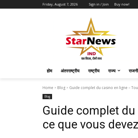
Friday, August 7, 2026
Sign in / Join
Buy now!
होम
अंतरराष्ट्रीय
राष्ट्रीय
राज्य
राजनी
Home
Blog
Guide complet du casino en ligne – Tou
Blog
Guide complet du 
ce que vous devez