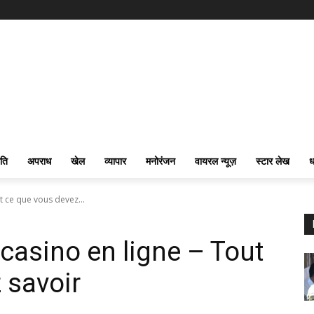
ति
अपराध
खेल
व्यापार
मनोरंजन
वायरल न्यूज़
स्टार लेख
ध
t ce que vous devez...
casino en ligne – Tout
 savoir