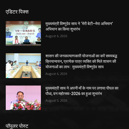
एडिटर पिक्स
मुख्यमंत्री विष्णुदेव साय ने ‘मेरी बेटी–मेरा अभिमान’
अभियान का किया शुभारंभ
August 6, 2026
शासन की जनकल्याणकारी योजनाओं का करें समयबद्ध
क्रियान्वयन, प्रत्येक पात्र व्यक्ति को मिले शासन की
योजनाओं का लाभ : मुख्यमंत्री विष्णुदेव साय
August 6, 2026
मुख्यमंत्री साय ने अपनी माँ के नाम पर लगाया पीपल का
पौधा, वन महोत्सव-2026 का हुआ शुभारंभ
August 5, 2026
पॉपुलर पोस्ट