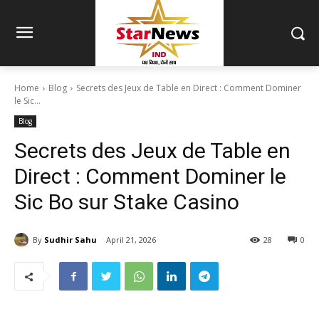
Home
Blog
Secrets des Jeux de Table en Direct : Comment Dominer
le Sic...
Blog
Secrets des Jeux de Table en
Direct : Comment Dominer le
Sic Bo sur Stake Casino
By
Sudhir Sahu
April 21, 2026
28
0