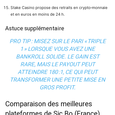
Stake Casino propose des retraits en crypto‑monnaie
et en euros en moins de 24 h.
Astuce supplémentaire
PRO TIP : MISEZ SUR LE PARI « TRIPLE
1 » LORSQUE VOUS AVEZ UNE
BANKROLL SOLIDE. LE GAIN EST
RARE, MAIS LE PAYOUT PEUT
ATTEINDRE 180 :1, CE QUI PEUT
TRANSFORMER UNE PETITE MISE EN
GROS PROFIT.
Comparaison des meilleures
plateformes de Sic Bo (France)