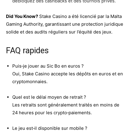
débloquez des cashbacks et des tournois privés.
Did You Know?
Stake Casino a été licencié par la Malta
Gaming Authority, garantissant une protection juridique
solide et des audits réguliers sur l’équité des jeux.
FAQ rapides
Puis‑je jouer au Sic Bo en euros ?
Oui, Stake Casino accepte les dépôts en euros et en
cryptomonnaies.
Quel est le délai moyen de retrait ?
Les retraits sont généralement traités en moins de
24 heures pour les crypto‑paiements.
Le jeu est‑il disponible sur mobile ?