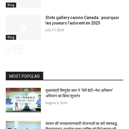
Blog
Slots gallery casino Canada : pourquoi
les joueurs l’adorent en 2023
July 27, 2026
Blog
MOST POPULAR
मुख्यमंत्री विष्णुदेव साय ने ‘मेरी बेटी–मेरा अभिमान’
अभियान का किया शुभारंभ
August 6, 2026
शासन की जनकल्याणकारी योजनाओं का करें समयबद्ध