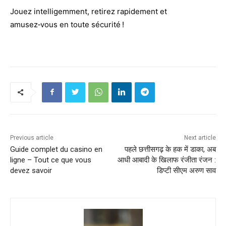
Jouez intelligemment, retirez rapidement et
amusez‑vous en toute sécurité !
Previous article
Next article
Guide complet du casino en
पहले छत्तीसगढ़ के हक में डाका, अब
ligne – Tout ce que vous
आधी आबादी के खिलाफ रंजीता रंजन :
devez savoir
डिप्टी सीएम अरुण साव