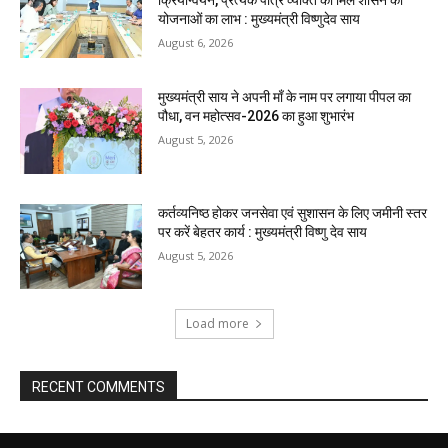
क्रियान्वयन, प्रत्येक पात्र व्यक्ति को मिले शासन की
योजनाओं का लाभ : मुख्यमंत्री विष्णुदेव साय
August 6, 2026
मुख्यमंत्री साय ने अपनी माँ के नाम पर लगाया पीपल का
पौधा, वन महोत्सव-2026 का हुआ शुभारंभ
August 5, 2026
कर्तव्यनिष्ठ होकर जनसेवा एवं सुशासन के लिए जमीनी स्तर
पर करें बेहतर कार्य : मुख्यमंत्री विष्णु देव साय
August 5, 2026
Load more
RECENT COMMENTS