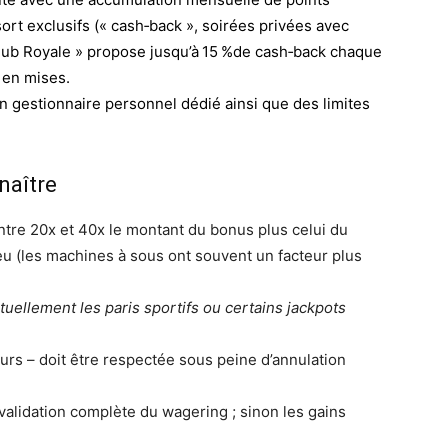
ort exclusifs (« cash‑back », soirées privées avec
lub Royale » propose jusqu’à 15 %​de cash‑back chaque
 en mises.
n gestionnaire personnel dédié ainsi que des limites
naître
re 20x et 40x le montant du bonus plus celui du
 jeu (les machines à sous ont souvent un facteur plus
ituellement les paris sportifs ou certains jackpots
ours – doit être respectée sous peine d’annulation
 validation complète du wagering ; sinon les gains