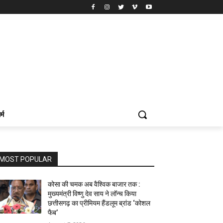
र्म
MOST POPULAR
कोसा की चमक अब वैश्विक बाजार तक :
मुख्यमंत्री विष्णु देव साय ने लॉन्च किया
छत्तीसगढ़ का प्रीमियम हैंडलूम ब्रांड ‘कोशल
फैब’