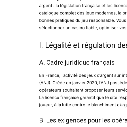
argent : la législation française et les lice
catalogue complet des jeux modernes, la pro
bonnes pratiques du jeu responsable. Vous r
sélectionner un casino fiable, optimiser vos
I. Légalité et régulation d
A. Cadre juridique français
En France, l’activité des jeux d’argent sur i
(ANJ). Créée en janvier 2020, l’ANJ possède
opérateurs souhaitant proposer leurs service
La licence française garantit que le site res
joueur, à la lutte contre le blanchiment d’ar
B. Les exigences pour les opér