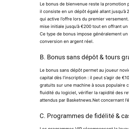
Le bonus de bienvenue reste la promotion p
il consiste en un dépôt égalé allant jusqu
qui active l’offre lors du premier verseme
mise initiale jusqu’à €200 tout en offrant u
Ce type de bonus impose généralement un 
conversion en argent réel.
B. Bonus sans dépôt & tours gr
Le bonus sans dépôt permet au joueur novi
capital dès l’inscription : il peut s’agir de
gratuits sur une machine à sous populair
fluidité du logiciel, vérifier la rapidité des 
attendus par Basketnews.Net concernant l’é
C. Programmes de fidélité & c
Les programmes VIP récompensent la loyau