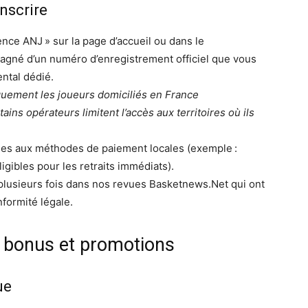
inscrire
cence ANJ » sur la page d’accueil ou dans le
mpagné d’un numéro d’enregistrement officiel que vous
ntal dédié.
uement les joueurs domiciliés en France
ins opérateurs limitent l’accès aux territoires où ils
iées aux méthodes de paiement locales (exemple :
igibles pour les retraits immédiats).
s plusieurs fois dans nos revues Basketnews.Net qui ont
nformité légale.
de bonus et promotions
ue