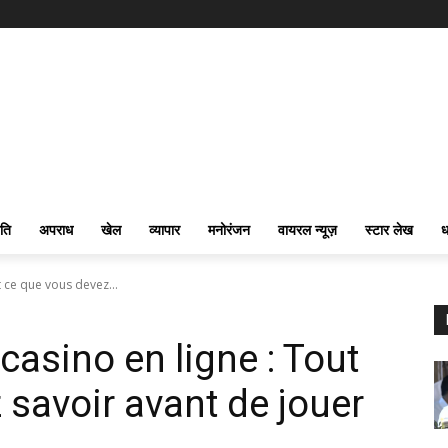
ति
अपराध
खेल
व्यापार
मनोरंजन
वायरल न्यूज़
स्टार लेख
ध
 ce que vous devez...
asino en ligne : Tout
 savoir avant de jouer