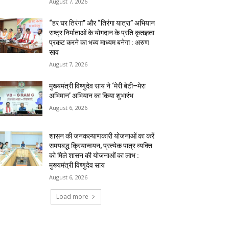
August 7, 2026
“हर घर तिरंगा” और “तिरंगा यात्रा” अभियान
राष्ट्र निर्माताओं के योगदान के प्रति कृतज्ञता
प्रकट करने का भव्य माध्यम बनेगा : अरुण
साव
August 7, 2026
मुख्यमंत्री विष्णुदेव साय ने ‘मेरी बेटी–मेरा
अभिमान’ अभियान का किया शुभारंभ
August 6, 2026
शासन की जनकल्याणकारी योजनाओं का करें
समयबद्ध क्रियान्वयन, प्रत्येक पात्र व्यक्ति
को मिले शासन की योजनाओं का लाभ :
मुख्यमंत्री विष्णुदेव साय
August 6, 2026
Load more