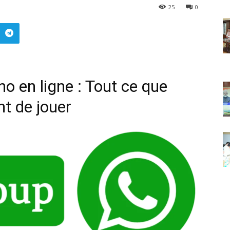
25
0
o en ligne : Tout ce que
t de jouer