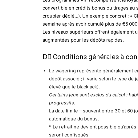
convertible en crédits bonus ou tirages au s
croupier dédié…). Un exemple concret : « C
semaine après avoir cumulé plus de €5 000
Les niveaux supérieurs offrent également u
augmentées pour les dépôts rapides.
D️⃣ Conditions générales à con
Le wagering représente généralement ent
dépôt associé ; il varie selon le type de
élevé que le blackjack).
Certains jeux sont exclus du calcul : hab
progressifs.
La date limite – souvent entre 30 et 60 j
automatique du bonus.
* Le retrait ne devient possible qu’après
seront confisqués.