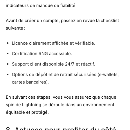
indicateurs de manque de fiabilité.
Avant de créer un compte, passez en revue la checklist
suivante :
Licence clairement affichée et vérifiable.
Certification RNG accessible.
Support client disponible 24/7 et réactif.
Options de dépôt et de retrait sécurisées (e‑wallets,
cartes bancaires).
En suivant ces étapes, vous vous assurez que chaque
spin de Lightning se déroule dans un environnement
équitable et protégé.