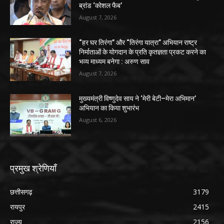
ब्रांड ‘कोशल फैब’
August 7, 2026
“हर घर तिरंगा” और “तिरंगा यात्रा” अभियान राष्ट्र
निर्माताओं के योगदान के प्रति कृतज्ञता प्रकट करने का
भव्य माध्यम बनेगा : अरुण साव
August 7, 2026
मुख्यमंत्री विष्णुदेव साय ने ‘मेरी बेटी–मेरा अभिमान’
अभियान का किया शुभारंभ
August 6, 2026
प्रमुख श्रेणियाँ
छत्तीसगढ़
3179
रायपुर
2415
राज्य
2156