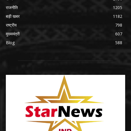
राजनीति
1205
बड़ी खबर
1182
राष्ट्रीय
798
मुख्यमंत्री
607
Blog
588