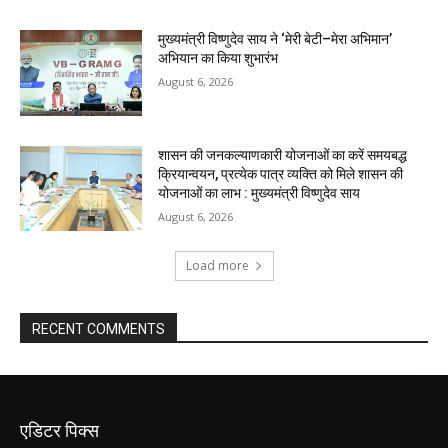
मुख्यमंत्री विष्णुदेव साय ने ‘मेरी बेटी–मेरा अभिमान’
अभियान का किया शुभारंभ
August 6, 2026
शासन की जनकल्याणकारी योजनाओं का करें समयबद्ध
क्रियान्वयन, प्रत्येक पात्र व्यक्ति को मिले शासन की
योजनाओं का लाभ : मुख्यमंत्री विष्णुदेव साय
August 6, 2026
Load more
RECENT COMMENTS
एडिटर पिक्स