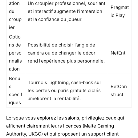
ation
Un croupier professionnel, souriant
Pragmat
du
et interactif augmente l’immersion
ic Play
croup
et la confiance du joueur.
ier
Optio
ns de
Possibilité de choisir l’angle de
perso
caméra ou de changer le décor
NetEnt
nnalis
rend l’expérience plus personnelle.
ation
Bonu
Tournois Lightning, cash‑back sur
s
BetCon
les pertes ou paris gratuits ciblés
spécif
struct
améliorent la rentabilité.
iques
Lorsque vous explorez les salons, privilégiez ceux qui
affichent clairement leurs licences (Malte Gaming
Authority, UKGC) et qui proposent un support client