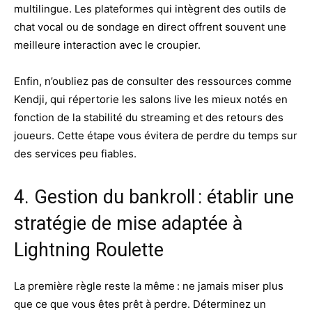
multilingue. Les plateformes qui intègrent des outils de
chat vocal ou de sondage en direct offrent souvent une
meilleure interaction avec le croupier.
Enfin, n’oubliez pas de consulter des ressources comme
Kendji, qui répertorie les salons live les mieux notés en
fonction de la stabilité du streaming et des retours des
joueurs. Cette étape vous évitera de perdre du temps sur
des services peu fiables.
4. Gestion du bankroll : établir une
stratégie de mise adaptée à
Lightning Roulette
La première règle reste la même : ne jamais miser plus
que ce que vous êtes prêt à perdre. Déterminez un