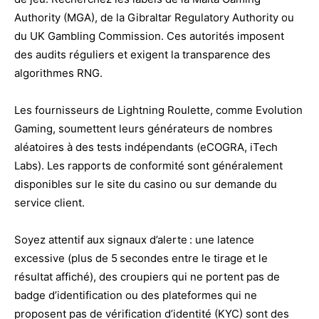
Authority (MGA), de la Gibraltar Regulatory Authority ou
du UK Gambling Commission. Ces autorités imposent
des audits réguliers et exigent la transparence des
algorithmes RNG.
Les fournisseurs de Lightning Roulette, comme Evolution
Gaming, soumettent leurs générateurs de nombres
aléatoires à des tests indépendants (eCOGRA, iTech
Labs). Les rapports de conformité sont généralement
disponibles sur le site du casino ou sur demande du
service client.
Soyez attentif aux signaux d’alerte : une latence
excessive (plus de 5 secondes entre le tirage et le
résultat affiché), des croupiers qui ne portent pas de
badge d’identification ou des plateformes qui ne
proposent pas de vérification d’identité (KYC) sont des