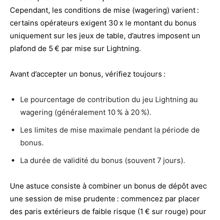
Cependant, les conditions de mise (wagering) varient :
certains opérateurs exigent 30 x le montant du bonus
uniquement sur les jeux de table, d’autres imposent un
plafond de 5 € par mise sur Lightning.
Avant d’accepter un bonus, vérifiez toujours :
Le pourcentage de contribution du jeu Lightning au
wagering (généralement 10 % à 20 %).
Les limites de mise maximale pendant la période de
bonus.
La durée de validité du bonus (souvent 7 jours).
Une astuce consiste à combiner un bonus de dépôt avec
une session de mise prudente : commencez par placer
des paris extérieurs de faible risque (1 € sur rouge) pour