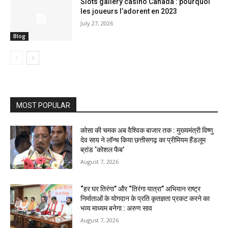
Slots gallery casino Canada : pourquoi
les joueurs l’adorent en 2023
July 27, 2026
Blog
MOST POPULAR
कोसा की चमक अब वैश्विक बाजार तक : मुख्यमंत्री विष्णु
देव साय ने लॉन्च किया छत्तीसगढ़ का प्रीमियम हैंडलूम
ब्रांड ‘कोशल फैब’
August 7, 2026
“हर घर तिरंगा” और “तिरंगा यात्रा” अभियान राष्ट्र
निर्माताओं के योगदान के प्रति कृतज्ञता प्रकट करने का
भव्य माध्यम बनेगा : अरुण साव
August 7, 2026