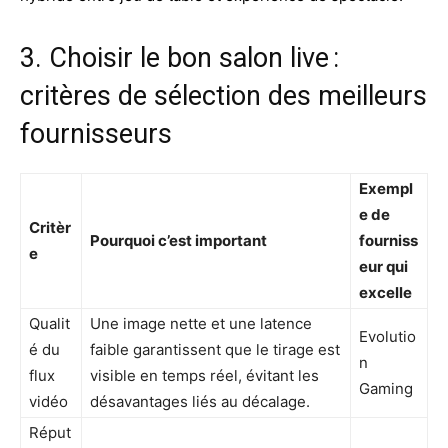
3. Choisir le bon salon live :
critères de sélection des meilleurs
fournisseurs
Exempl
e de
Critèr
Pourquoi c’est important
fourniss
e
eur qui
excelle
Qualit
Une image nette et une latence
Evolutio
é du
faible garantissent que le tirage est
n
flux
visible en temps réel, évitant les
Gaming
vidéo
désavantages liés au décalage.
Réput