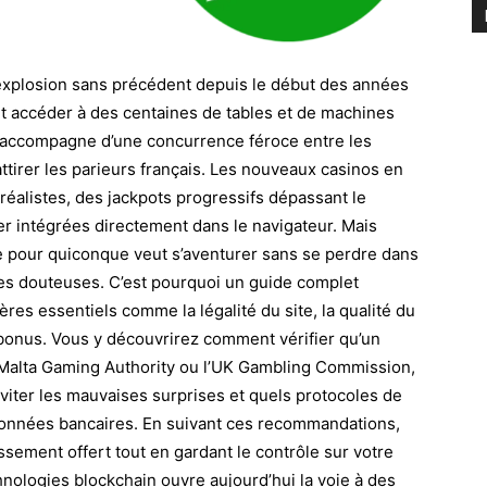
 explosion sans précédent depuis le début des années
eut accéder à des centaines de tables et de machines
 s’accompagne d’une concurrence féroce entre les
attirer les parieurs français. Les nouveaux casinos en
réalistes, des jackpots progressifs dépassant le
ler intégrées directement dans le navigateur. Mais
ue pour quiconque veut s’aventurer sans se perdre dans
es douteuses. C’est pourquoi un guide complet
tères essentiels comme la légalité du site, la qualité du
 bonus. Vous y découvrirez comment vérifier qu’un
 Malta Gaming Authority ou l’UK Gambling Commission,
éviter les mauvaises surprises et quels protocoles de
 données bancaires. En suivant ces recommandations,
ssement offert tout en gardant le contrôle sur votre
chnologies blockchain ouvre aujourd’hui la voie à des