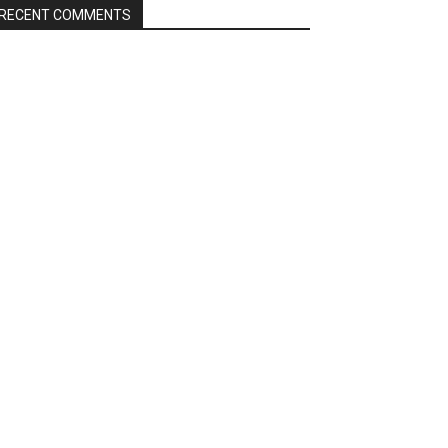
RECENT COMMENTS