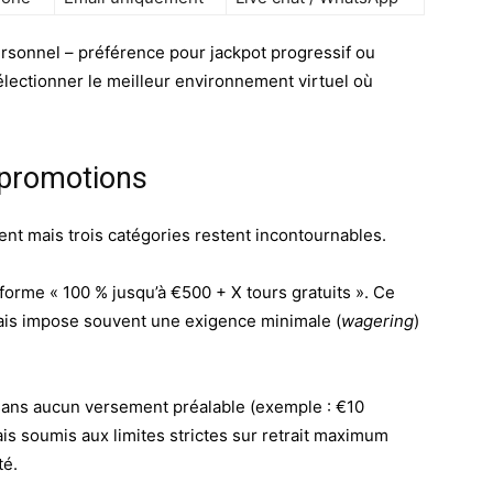
ersonnel – préférence pour jackpot progressif ou
électionner le meilleur environnement virtuel où
 promotions
t mais trois catégories restent incontournables.
rme « 100 % jusqu’à €500 + X tours gratuits ». Ce
ais impose souvent une exigence minimale (
wagering
)
 sans aucun versement préalable (exemple : €10
mais soumis aux limites strictes sur retrait maximum
té.