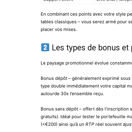
En combinant ces points avec votre style p
tables classiques – vous serez armé pour s
placer vos mises.
Les types de bonus et
Le paysage promotionnel évolue constammen
Bonus dépôt – généralement exprimé sous fo
type double immédiatement votre capital m
autourde 30x l’ensemble reçu.
Bonus sans dépôt – offert dès l’inscription
gratuits). Idéal pour tester le portefeuille 
(<€200) ainsi qu’à un
RTP
réel souvent ajus