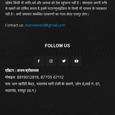
उद्देश्य किसी भी जाति,धर्म और आस्था को ठेस पहुंचाना नहीं है। संवादाता अपनी रुचि
से खबरों को प्रेषित करता है इसमें स्टारन्यूजइंडिया के किसी भी प्रकार के जवाबदार
नही है। सभी समाचार सम्बंधित प्रकरणों का न्याय क्षेत्र रायपुर होगा।
Contact us:
starnewsind@gmail.com
FOLLOW US
एडिटर : अजय श्रीवास्तव
मोबाइल: 8819012819, 87705 67112
पता: धान खरीदी केंद्र, भाठागांव पानी टंकी के सामने, ज़ोन 6,वार्ड नं. 61,
भाठागांव, रायपुर (छ.ग.)