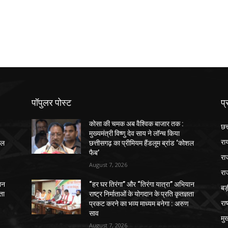
पॉपुलर पोस्ट
प्
कोसा की चमक अब वैश्विक बाजार तक :
छत
मुख्यमंत्री विष्णु देव साय ने लॉन्च किया
रा
शल
छत्तीसगढ़ का प्रीमियम हैंडलूम ब्रांड ‘कोशल
फैब’
रा
August 7, 2026
रा
ान
“हर घर तिरंगा” और “तिरंगा यात्रा” अभियान
ब
ञता
राष्ट्र निर्माताओं के योगदान के प्रति कृतज्ञता
राष
प्रकट करने का भव्य माध्यम बनेगा : अरुण
साव
मुख
August 7, 2026