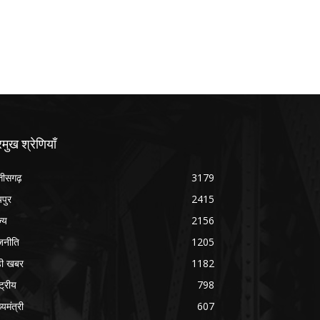
रमुख श्रेणियाँ
्तीसगढ़
3179
यपुर
2415
ज्य
2156
जनीति
1205
ड़ी खबर
1182
्ट्रीय
798
्यमंत्री
607