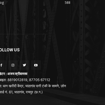
log
588
OLLOW US
िटर : अजय श्रीवास्तव
ोबाइल: 8819012819, 87705 67112
ा: धान खरीदी केंद्र, भाठागांव पानी टंकी के सामने, ज़ोन
वार्ड नं. 61, भाठागांव, रायपुर (छ.ग.)