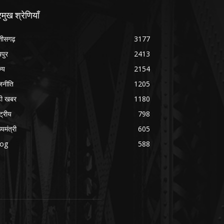
रमुख श्रेणियाँ
्तीसगढ़
3177
यपुर
2413
ज्य
2154
जनीति
1205
ड़ी खबर
1180
्ट्रीय
798
्यमंत्री
605
log
588