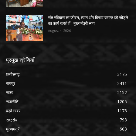
संत रविदास का जीवन, त्याग और विचार समाज को जोड़ने
का कार्य करते हैं : मुख्यमंत्री साय
August 4, 2026
प्रमुख श्रेणियाँ
छत्तीसगढ़
3175
रायपुर
2411
राज्य
2152
राजनीति
1205
बड़ी खबर
1178
राष्ट्रीय
798
मुख्यमंत्री
603