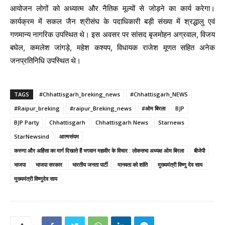
आयोजन लोगों को अध्यात्म और नैतिक मूल्यों से जोड़ने का कार्य करेगा।
कार्यक्रम में सकल जैन श्रीसंघ के पदाधिकारी बड़ी संख्या में श्रद्धालु एवं
गणमान्य नागरिक उपस्थित थे। इस अवसर पर सांसद बृजमोहन अग्रवाल, विजय
बघेल, कमलेश जांगड़े, महेश कश्यप, विधायक राजेश मूणत सहित अनेक
जनप्रतिनिधि उपस्थित थे।
TAGS
#Chhattisgarh_breking_news
#Chhattisgarh_NEWS
#Raipur_breking
#raipur_Breking_news
#ओम बिरला
BJP
BJP Party
Chhattisgarh
Chhattisgarh News
Starnews
StarNewsind
आत्मसंयम
करुणा और अहिंसा का मार्ग दिखाते हैं भगवान महावीर के विचार : लोकसभा अध्यक्ष ओम बिरला
बीजेपी
भाजपा
भाजपा सरकार
भारतीय जनता पार्टी
मानवता को शांति
मुख्यमंत्री विष्णु देव साय
मुख्यमंत्री विष्णुदेव साय