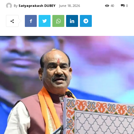
By
Satyaprakash DUBEY
June 18, 2026
40
0