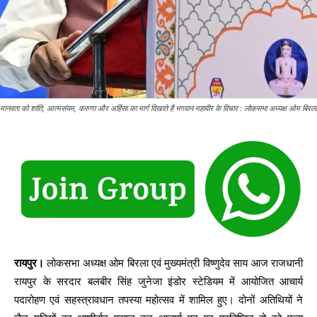
मानवता को शांति, आत्मसंयम, करुणा और अहिंसा का मार्ग दिखाते हैं भगवान महावीर के विचार : लोकसभा अध्यक्ष ओम बिरला
रायपुर।
लोकसभा अध्यक्ष ओम बिरला एवं मुख्यमंत्री विष्णुदेव साय आज राजधानी
रायपुर के सरदार बलबीर सिंह जुनेजा इंडोर स्टेडियम में आयोजित आचार्य
पदारोहण एवं सहस्त्रावधान तपस्या महोत्सव में शामिल हुए। दोनों अतिथियों ने