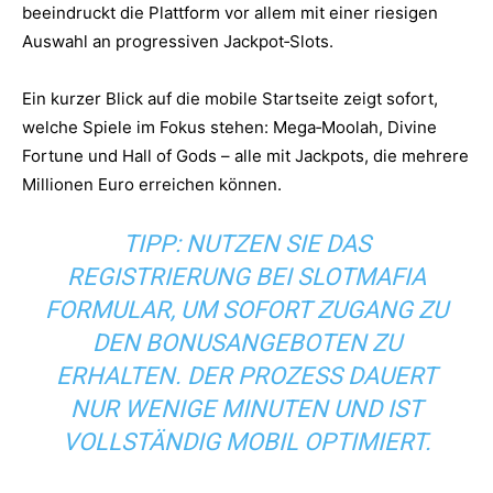
beeindruckt die Plattform vor allem mit einer riesigen
Auswahl an progressiven Jackpot‑Slots.
Ein kurzer Blick auf die mobile Startseite zeigt sofort,
welche Spiele im Fokus stehen: Mega‑Moolah, Divine
Fortune und Hall of Gods – alle mit Jackpots, die mehrere
Millionen Euro erreichen können.
TIPP: NUTZEN SIE DAS
REGISTRIERUNG BEI SLOTMAFIA
FORMULAR, UM SOFORT ZUGANG ZU
DEN BONUSANGEBOTEN ZU
ERHALTEN. DER PROZESS DAUERT
NUR WENIGE MINUTEN UND IST
VOLLSTÄNDIG MOBIL OPTIMIERT.