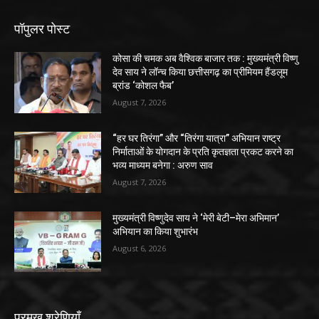
पॉपुलर पोस्ट
कोसा की चमक अब वैश्विक बाजार तक : मुख्यमंत्री विष्णु
देव साय ने लॉन्च किया छत्तीसगढ़ का प्रीमियम हैंडलूम
ब्रांड ‘कोशल फैब’
August 7, 2026
“हर घर तिरंगा” और “तिरंगा यात्रा” अभियान राष्ट्र
निर्माताओं के योगदान के प्रति कृतज्ञता प्रकट करने का
भव्य माध्यम बनेगा : अरुण साव
August 7, 2026
मुख्यमंत्री विष्णुदेव साय ने ‘मेरी बेटी–मेरा अभिमान’
अभियान का किया शुभारंभ
August 6, 2026
प्रमुख श्रेणियाँ