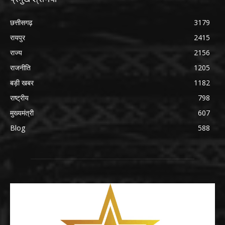
छत्तीसगढ़
3179
रायपुर
2415
राज्य
2156
राजनीति
1205
बड़ी खबर
1182
राष्ट्रीय
798
मुख्यमंत्री
607
Blog
588