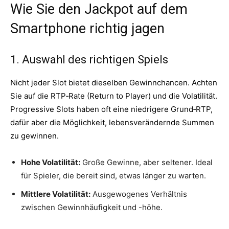
Wie Sie den Jackpot auf dem
Smartphone richtig jagen
1. Auswahl des richtigen Spiels
Nicht jeder Slot bietet dieselben Gewinnchancen. Achten
Sie auf die RTP‑Rate (Return to Player) und die Volatilität.
Progressive Slots haben oft eine niedrigere Grund‑RTP,
dafür aber die Möglichkeit, lebensverändernde Summen
zu gewinnen.
Hohe Volatilität:
Große Gewinne, aber seltener. Ideal
für Spieler, die bereit sind, etwas länger zu warten.
Mittlere Volatilität:
Ausgewogenes Verhältnis
zwischen Gewinnhäufigkeit und -höhe.