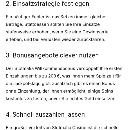
2. Einsatzstrategie festlegen
Ein häufiger Fehler ist das Setzen immer gleicher
Beträge. Stattdessen sollten Sie Ihre Einsätze
stufenweise erhöhen, wenn Sie eine Gewinnserie
erleben, und bei Verlusten wieder zurückfahren.
3. Bonusangebote clever nutzen
Der Slotmafia Willkommensbonus verdoppelt Ihre ersten
Einzahlungen bis zu 200 €, was Ihnen mehr Spielzeit für
die Jackpot‑Jagd gibt. Zusätzlich gibt es einen Bonus
ohne Einzahlung, der Ihnen ermöglicht, einige Spins
kostenlos zu testen, bevor Sie echtes Geld einsetzen.
4. Schnell auszahlen lassen
Ein großer Vorteil von Slotmafia Casino ist die schnelle