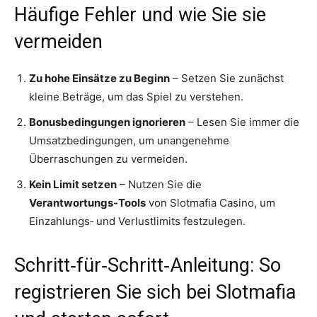
Häufige Fehler und wie Sie sie
vermeiden
Zu hohe Einsätze zu Beginn
– Setzen Sie zunächst
kleine Beträge, um das Spiel zu verstehen.
Bonusbedingungen ignorieren
– Lesen Sie immer die
Umsatzbedingungen, um unangenehme
Überraschungen zu vermeiden.
Kein Limit setzen
– Nutzen Sie die
Verantwortungs‑Tools
von Slotmafia Casino, um
Einzahlungs‑ und Verlustlimits festzulegen.
Schritt‑für‑Schritt‑Anleitung: So
registrieren Sie sich bei Slotmafia