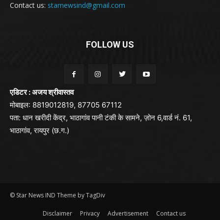
Contact us:
starnewsind@gmail.com
FOLLOW US
एडिटर : अजय श्रीवास्तव
मोबाइल: 8819012819, 87705 67112
पता: धान खरीदी केंद्र, भाठागांव पानी टंकी के सामने, ज़ोन 6,वार्ड नं. 61,
भाठागांव, रायपुर (छ.ग.)
© Star News IND Theme by TagDiv
Disclaimer
Privacy
Advertisement
Contact us