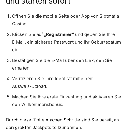
und starten sofort
Öffnen Sie die mobile Seite oder App von Slotmafia
Casino.
Klicken Sie auf
„Registrieren“
und geben Sie Ihre
E‑Mail, ein sicheres Passwort und Ihr Geburtsdatum
ein.
Bestätigen Sie die E‑Mail über den Link, den Sie
erhalten.
Verifizieren Sie Ihre Identität mit einem
Ausweis‑Upload.
Machen Sie Ihre erste Einzahlung und aktivieren Sie
den Willkommensbonus.
Durch diese fünf einfachen Schritte sind Sie bereit, an
den größten Jackpots teilzunehmen.