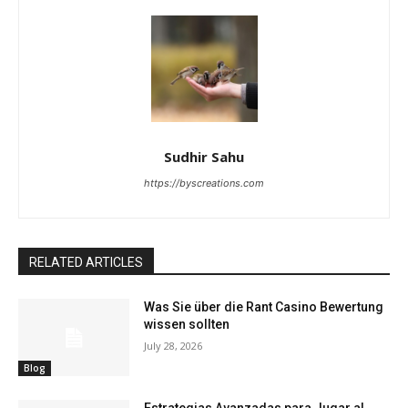
Sudhir Sahu
https://byscreations.com
RELATED ARTICLES
Was Sie über die Rant Casino Bewertung
wissen sollten
July 28, 2026
Blog