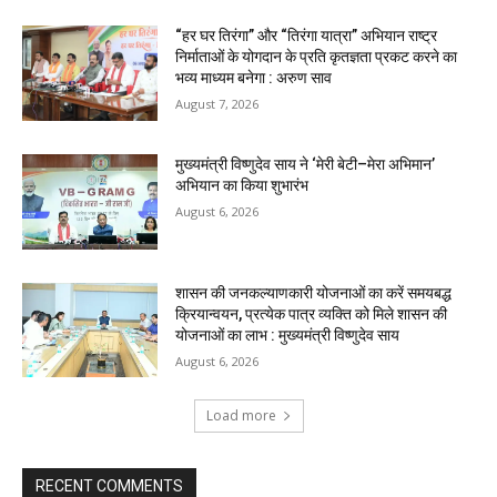
“हर घर तिरंगा” और “तिरंगा यात्रा” अभियान राष्ट्र
निर्माताओं के योगदान के प्रति कृतज्ञता प्रकट करने का
भव्य माध्यम बनेगा : अरुण साव
August 7, 2026
मुख्यमंत्री विष्णुदेव साय ने ‘मेरी बेटी–मेरा अभिमान’
अभियान का किया शुभारंभ
August 6, 2026
शासन की जनकल्याणकारी योजनाओं का करें समयबद्ध
क्रियान्वयन, प्रत्येक पात्र व्यक्ति को मिले शासन की
योजनाओं का लाभ : मुख्यमंत्री विष्णुदेव साय
August 6, 2026
Load more
RECENT COMMENTS