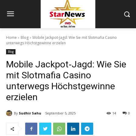
Home
Blog
Mobile Jackpot‑Jagd: Wie Sie mit Slotmafia Casino
unterwegs Höchstgewinne erzielen
Blog
Mobile Jackpot‑Jagd: Wie Sie
mit Slotmafia Casino
unterwegs Höchstgewinne
erzielen
By
Sudhir Sahu
September 5, 2025
14
0