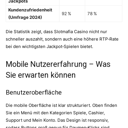
Jackpots
Kundenzufriedenheit
92 %
78 %
(Umfrage 2024)
Die Statistik zeigt, dass Slotmafia Casino nicht nur
schneller auszahlt, sondern auch eine höhere RTP‑Rate
bei den wichtigsten Jackpot‑Spielen bietet.
Mobile Nutzererfahrung – Was
Sie erwarten können
Benutzeroberfläche
Die mobile Oberfläche ist klar strukturiert. Oben finden
Sie ein Menü mit den Kategorien Spiele, Cashier,
Support und Mein Konto. Das Design ist responsiv,
sodass Buttons groß genug für Daumen‑Klicks sind.