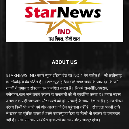
ABOUT US
STARNEWS IND स्टार न्यूज़ इंडिया देश का NO 1 वेब पोर्टल है। जो छत्तीसगढ़
का लोकप्रिय वेब पोर्टल है। स्टार न्यूज़ इंडिया छत्तीसगढ़ राज्य के साथ देश के सभी
राज्यों से समाचार संकलन कर प्रदर्शित करता है। जिसमें राजनीति,अपराध,
मनोरंजन,खेल जैसे तमाम प्रकार के समाचारों को भी प्रदर्शित करता है। हमारा उद्देश्य
जनता तक सही जानकारी और खबरों को पूरी सच्चाई के साथ दिखाना है। हमारा चैनल
उद्देश्य किसी भी जाति,धर्म और आस्था को ठेस पहुंचाना नहीं है। संवादाता अपनी रुचि
से खबरों को प्रेषित करता है इसमें स्टारन्यूजइंडिया के किसी भी प्रकार के जवाबदार
नही है। सभी समाचार सम्बंधित प्रकरणों का न्याय क्षेत्र रायपुर होगा।