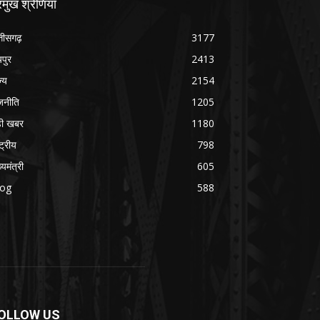
रमुख श्रेणियाँ
्तीसगढ़
3177
यपुर
2413
ज्य
2154
जनीति
1205
ड़ी खबर
1180
्ट्रीय
798
्यमंत्री
605
log
588
OLLOW US