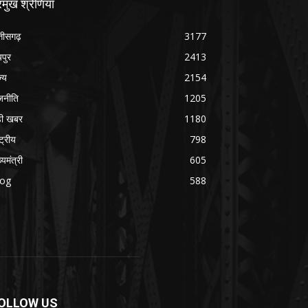
रमुख श्रेणियाँ
्तीसगढ़
3177
यपुर
2413
ज्य
2154
जनीति
1205
ड़ी खबर
1180
्ट्रीय
798
्यमंत्री
605
log
588
OLLOW US