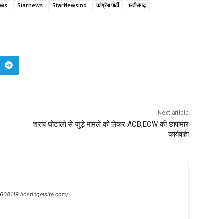
ews
Starnews
StarNewsind
कांग्रेस पार्टी
छत्तीसगढ़
Next article
शराब घोटालों से जुड़े मामले को लेकर ACB,EOW की छापामार
कार्यवाही
n-608119.hostingersite.com/