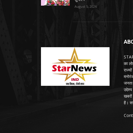
August 5, 2026
AB
STARN
का लोक
राज्य
मनोरंज
जनता 
उद्देश
खबरों 
है। सभ
Cont