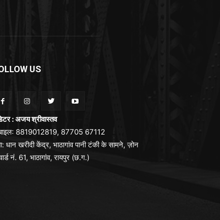
OLLOW US
िटर : अजय श्रीवास्तव
ोबाइल: 8819012819, 87705 67112
ा: धान खरीदी केंद्र, भाठागांव पानी टंकी के सामने, ज़ोन
वार्ड नं. 61, भाठागांव, रायपुर (छ.ग.)