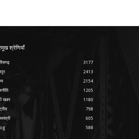
रमुख श्रेणियाँ
्तीसगढ़
3177
यपुर
2413
ज्य
2154
जनीति
1205
ड़ी खबर
1180
्ट्रीय
798
्यमंत्री
605
log
588