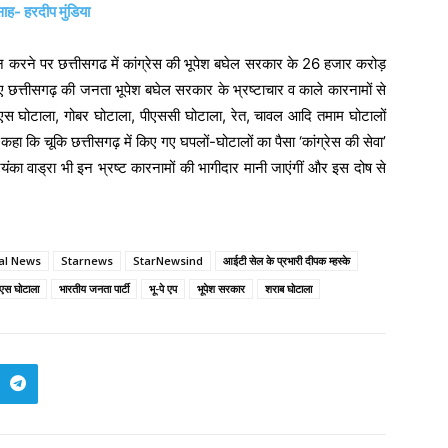
साह- हरदीप मुंडिया
कैन करने पर छत्तीसगढ में कांग्रेस की भूपेश बघेल सरकार के 26 हजार करोड़
 छत्तीसगढ़ की जनता भूपेश बघेल सरकार के भ्रष्टाचार व काले कारनामों से
ीएस घोटाला, गोबर घोटाला, पीएससी घोटाला, रेत, चावल आदि तमाम घोटालों
ने कहा कि चूकि छत्तीसगढ़ में किए गए घपलों-घोटालों का पैसा ‘कांग्रेस की सेवा’
रियंका वाड्रा भी इन भ्रष्ट कारनामों की भागीदार मानी जाएंगीं और इस दोष से
cal News
Starnews
StarNewsind
आईटी सेल के प्रभारी दीपक म्हस्के
ीएस घोटाला
भारतीय जनता पार्टी
भू-पे एप
भूपेश सरकार
शराब घोटाला