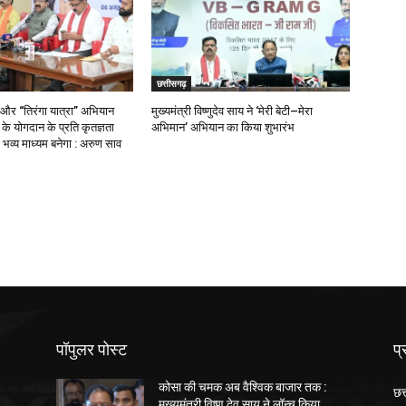
छत्तीसगढ़
 और “तिरंगा यात्रा” अभियान
मुख्यमंत्री विष्णुदेव साय ने ‘मेरी बेटी–मेरा
ओं के योगदान के प्रति कृतज्ञता
अभिमान’ अभियान का किया शुभारंभ
भव्य माध्यम बनेगा : अरुण साव
पॉपुलर पोस्ट
प्
कोसा की चमक अब वैश्विक बाजार तक :
छत
मुख्यमंत्री विष्णु देव साय ने लॉन्च किया