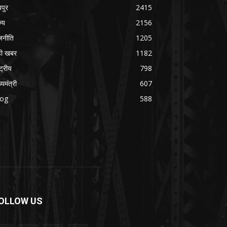
यपुर
2415
ज्य
2156
जनीति
1205
ड़ी खबर
1182
्ट्रीय
798
्यमंत्री
607
log
588
OLLOW US