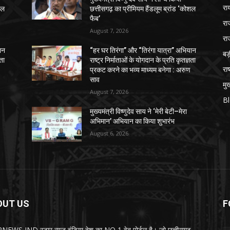
रा
शल
छत्तीसगढ़ का प्रीमियम हैंडलूम ब्रांड ‘कोशल
फैब’
रा
August 7, 2026
रा
ान
“हर घर तिरंगा” और “तिरंगा यात्रा” अभियान
ब
ञता
राष्ट्र निर्माताओं के योगदान के प्रति कृतज्ञता
राष
प्रकट करने का भव्य माध्यम बनेगा : अरुण
साव
मुख
August 7, 2026
B
मुख्यमंत्री विष्णुदेव साय ने ‘मेरी बेटी–मेरा
अभिमान’ अभियान का किया शुभारंभ
August 6, 2026
OUT US
F
EWS IND स्टार न्यूज़ इंडिया देश का NO 1 वेब पोर्टल है। जो छत्तीसगढ़