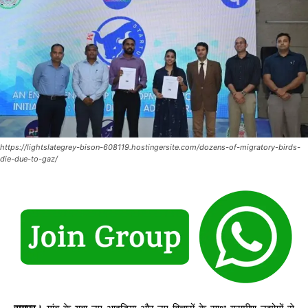
https://lightslategrey-bison-608119.hostingersite.com/dozens-of-migratory-birds-
die-due-to-gaz/