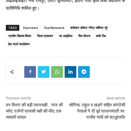
आईआईआईटी नया रायपुर, एमेटी यूनिवर्सिटी, इंदिरा गाँधी कृषि विश्व विद्यालय के
प्रतिनिधि शामिल हुए।
TAGS
Starnews
StarNewsind
कलेक्टर डॉक्टर नरेंद्र सर्वेश्वर भूरे
ग्रामीण विकास विभाग
जिला प्रशासन
नए आइडिया
रीपा योजना
शार्क टैंक
हेड स्टार्ट फाउंडेशन
Previous article
Next article
वन विभाग की बड़ी लापरवाही… गाज की
सोनिया, राहुल व खड़गे स‎हित कांग्रेसी
चपेट दर्जनों प्रवासी पक्षी की मौत, एक
नेताओं ने दी पूर्व प्रधानमंत्री स्व.
व्यापारी घायल
राजीव गांधी को श्रद्धांजलि