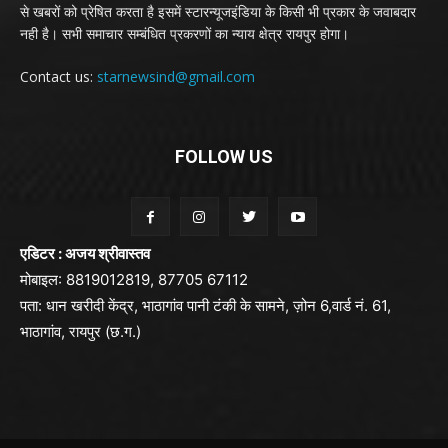
से खबरों को प्रेषित करता है इसमें स्टारन्यूजइंडिया के किसी भी प्रकार के जवाबदार
नही है। सभी समाचार सम्बंधित प्रकरणों का न्याय क्षेत्र रायपुर होगा।
Contact us:
starnewsind@gmail.com
FOLLOW US
एडिटर : अजय श्रीवास्तव
मोबाइल: 8819012819, 87705 67112
पता: धान खरीदी केंद्र, भाठागांव पानी टंकी के सामने, ज़ोन 6,वार्ड नं. 61,
भाठागांव, रायपुर (छ.ग.)