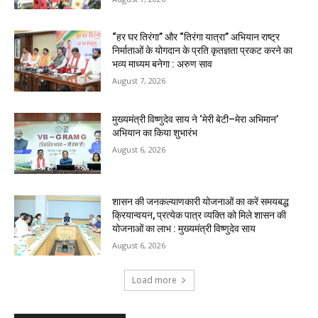
“हर घर तिरंगा” और “तिरंगा यात्रा” अभियान राष्ट्र
निर्माताओं के योगदान के प्रति कृतज्ञता प्रकट करने का
भव्य माध्यम बनेगा : अरुण साव
August 7, 2026
मुख्यमंत्री विष्णुदेव साय ने ‘मेरी बेटी–मेरा अभिमान’
अभियान का किया शुभारंभ
August 6, 2026
शासन की जनकल्याणकारी योजनाओं का करें समयबद्ध
क्रियान्वयन, प्रत्येक पात्र व्यक्ति को मिले शासन की
योजनाओं का लाभ : मुख्यमंत्री विष्णुदेव साय
August 6, 2026
Load more