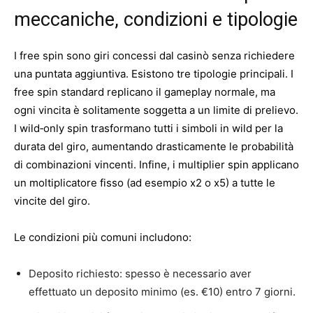
meccaniche, condizioni e tipologie
I free spin sono giri concessi dal casinò senza richiedere
una puntata aggiuntiva. Esistono tre tipologie principali. I
free spin standard replicano il gameplay normale, ma
ogni vincita è solitamente soggetta a un limite di prelievo.
I wild‑only spin trasformano tutti i simboli in wild per la
durata del giro, aumentando drasticamente le probabilità
di combinazioni vincenti. Infine, i multiplier spin applicano
un moltiplicatore fisso (ad esempio x2 o x5) a tutte le
vincite del giro.
Le condizioni più comuni includono:
Deposito richiesto: spesso è necessario aver
effettuato un deposito minimo (es. €10) entro 7 giorni.