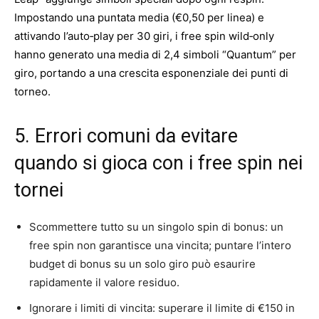
Impostando una puntata media (€0,50 per linea) e
attivando l’auto‑play per 30 giri, i free spin wild‑only
hanno generato una media di 2,4 simboli “Quantum” per
giro, portando a una crescita esponenziale dei punti di
torneo.
5. Errori comuni da evitare
quando si gioca con i free spin nei
tornei
Scommettere tutto su un singolo spin di bonus: un
free spin non garantisce una vincita; puntare l’intero
budget di bonus su un solo giro può esaurire
rapidamente il valore residuo.
Ignorare i limiti di vincita: superare il limite di €150 in