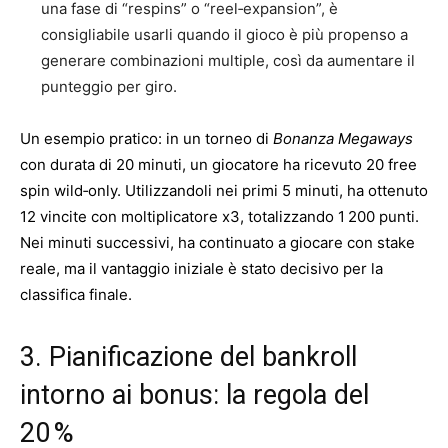
una fase di “respins” o “reel‑expansion”, è
consigliabile usarli quando il gioco è più propenso a
generare combinazioni multiple, così da aumentare il
punteggio per giro.
Un esempio pratico: in un torneo di
Bonanza Megaways
con durata di 20 minuti, un giocatore ha ricevuto 20 free
spin wild‑only. Utilizzandoli nei primi 5 minuti, ha ottenuto
12 vincite con moltiplicatore x3, totalizzando 1 200 punti.
Nei minuti successivi, ha continuato a giocare con stake
reale, ma il vantaggio iniziale è stato decisivo per la
classifica finale.
3. Pianificazione del bankroll
intorno ai bonus: la regola del
20 %