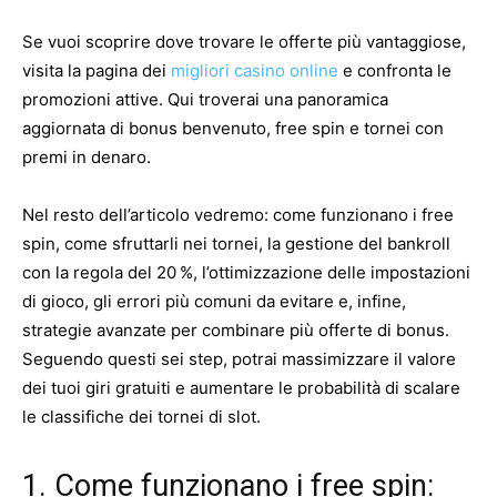
Se vuoi scoprire dove trovare le offerte più vantaggiose,
visita la pagina dei
migliori casino online
e confronta le
promozioni attive. Qui troverai una panoramica
aggiornata di bonus benvenuto, free spin e tornei con
premi in denaro.
Nel resto dell’articolo vedremo: come funzionano i free
spin, come sfruttarli nei tornei, la gestione del bankroll
con la regola del 20 %, l’ottimizzazione delle impostazioni
di gioco, gli errori più comuni da evitare e, infine,
strategie avanzate per combinare più offerte di bonus.
Seguendo questi sei step, potrai massimizzare il valore
dei tuoi giri gratuiti e aumentare le probabilità di scalare
le classifiche dei tornei di slot.
1. Come funzionano i free spin: