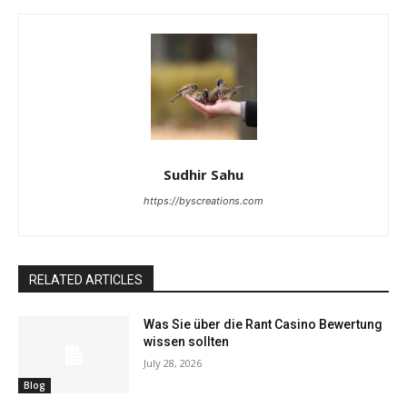
Sudhir Sahu
https://byscreations.com
RELATED ARTICLES
Was Sie über die Rant Casino Bewertung
wissen sollten
July 28, 2026
Blog