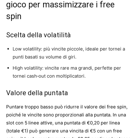
gioco per massimizzare i free
spin
Scelta della volatilità
Low volatility: più vincite piccole, ideale per tornei a
punti basati su volume di giri.
High volatility: vincite rare ma grandi, perfette per
tornei cash‑out con moltiplicatori.
Valore della puntata
Puntare troppo basso può ridurre il valore dei free spin,
poiché le vincite sono proporzionali alla puntata. In una
slot con 5 linee attive, una puntata di €0,20 per linea
(totale €1) può generare una vincita di €5 con un free