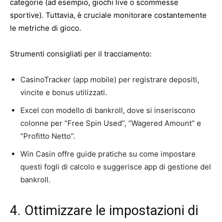
categorie (ad esempio, giochi live o scommesse
sportive). Tuttavia, è cruciale monitorare costantemente
le metriche di gioco.
Strumenti consigliati per il tracciamento:
CasinoTracker (app mobile) per registrare depositi,
vincite e bonus utilizzati.
Excel con modello di bankroll, dove si inseriscono
colonne per “Free Spin Used”, “Wagered Amount” e
“Profitto Netto”.
Win Casin offre guide pratiche su come impostare
questi fogli di calcolo e suggerisce app di gestione del
bankroll.
4. Ottimizzare le impostazioni di