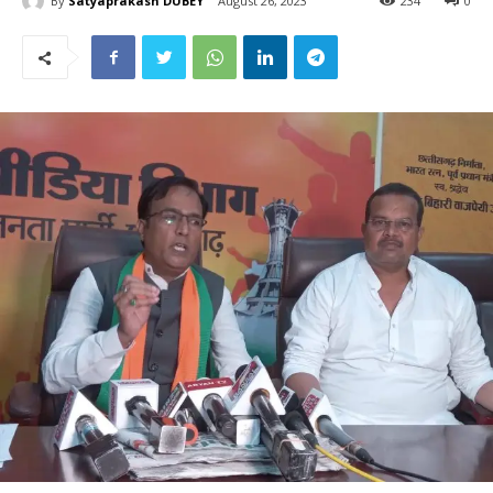
By
Satyaprakash DUBEY
August 26, 2023
234
0