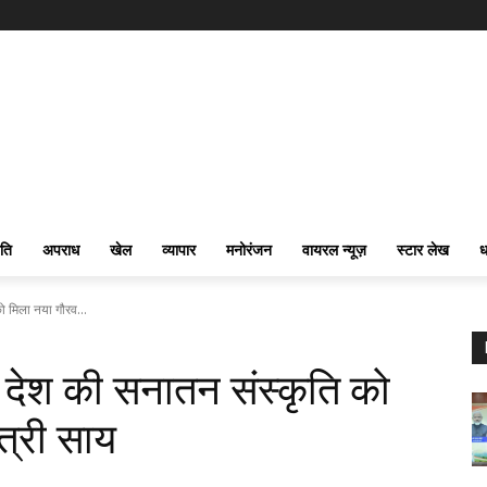
ति
अपराध
खेल
व्यापार
मनोरंजन
वायरल न्यूज़
स्टार लेख
ध
 को मिला नया गौरव...
में देश की सनातन संस्कृति को
त्री साय