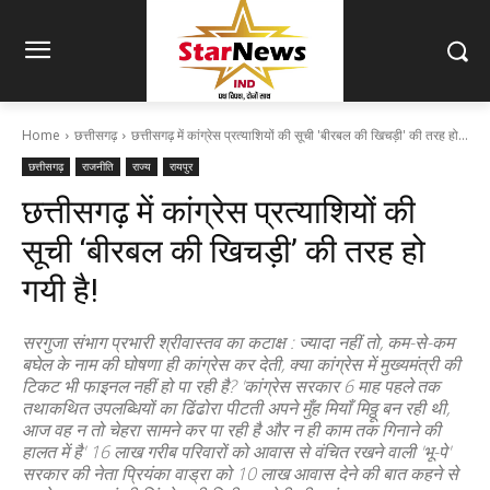
Home
छत्तीसगढ़
छत्तीसगढ़ में कांग्रेस प्रत्याशियों की सूची 'बीरबल की खिचड़ी' की तरह हो...
छत्तीसगढ़
राजनीति
राज्य
रायपुर
छत्तीसगढ़ में कांग्रेस प्रत्याशियों की
सूची ‘बीरबल की खिचड़ी’ की तरह हो
गयी है!
सरगुजा संभाग प्रभारी श्रीवास्तव का कटाक्ष : ज्यादा नहीं तो, कम-से-कम
बघेल के नाम की घोषणा ही कांग्रेस कर देती, क्या कांग्रेस में मुख्यमंत्री की
टिकट भी फाइनल नहीं हो पा रही है? 'कांग्रेस सरकार 6 माह पहले तक
तथाकथित उपलब्धियों का ढिंढोरा पीटती अपने मुँह मियाँ मिठ्ठू बन रही थी,
आज वह न तो चेहरा सामने कर पा रही है और न ही काम तक गिनाने की
हालत में है' 16 लाख गरीब परिवारों को आवास से वंचित रखने वाली 'भू-पे'
सरकार की नेता प्रियंका वाड्रा को 10 लाख आवास देने की बात कहने से