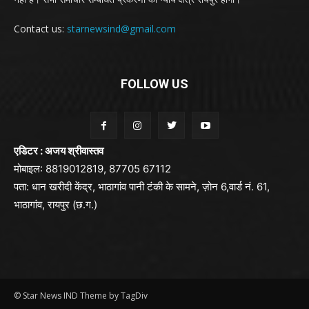
Contact us:
starnewsind@gmail.com
FOLLOW US
एडिटर : अजय श्रीवास्तव
मोबाइल: 8819012819, 87705 67112
पता: धान खरीदी केंद्र, भाठागांव पानी टंकी के सामने, ज़ोन 6,वार्ड नं. 61,
भाठागांव, रायपुर (छ.ग.)
© Star News IND Theme by TagDiv