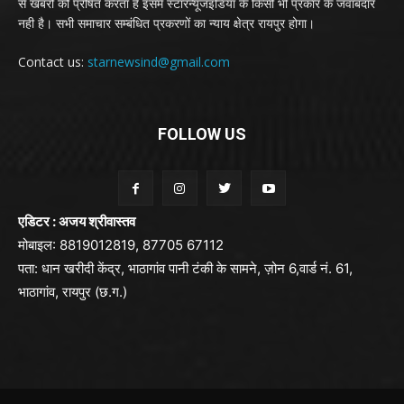
से खबरों को प्रेषित करता है इसमें स्टारन्यूजइंडिया के किसी भी प्रकार के जवाबदार
नही है। सभी समाचार सम्बंधित प्रकरणों का न्याय क्षेत्र रायपुर होगा।
Contact us:
starnewsind@gmail.com
FOLLOW US
एडिटर : अजय श्रीवास्तव
मोबाइल: 8819012819, 87705 67112
पता: धान खरीदी केंद्र, भाठागांव पानी टंकी के सामने, ज़ोन 6,वार्ड नं. 61,
भाठागांव, रायपुर (छ.ग.)