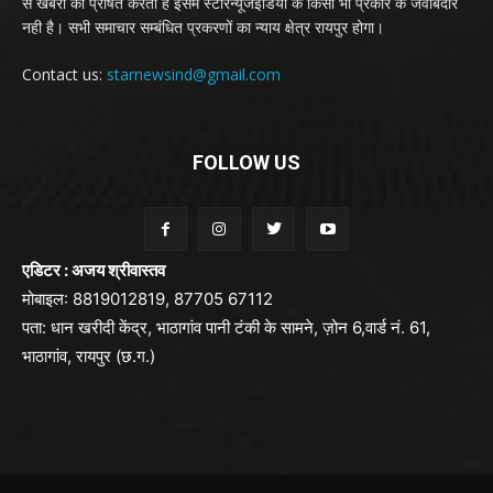
से खबरों को प्रेषित करता है इसमें स्टारन्यूजइंडिया के किसी भी प्रकार के जवाबदार
नही है। सभी समाचार सम्बंधित प्रकरणों का न्याय क्षेत्र रायपुर होगा।
Contact us:
starnewsind@gmail.com
FOLLOW US
एडिटर : अजय श्रीवास्तव
मोबाइल: 8819012819, 87705 67112
पता: धान खरीदी केंद्र, भाठागांव पानी टंकी के सामने, ज़ोन 6,वार्ड नं. 61,
भाठागांव, रायपुर (छ.ग.)