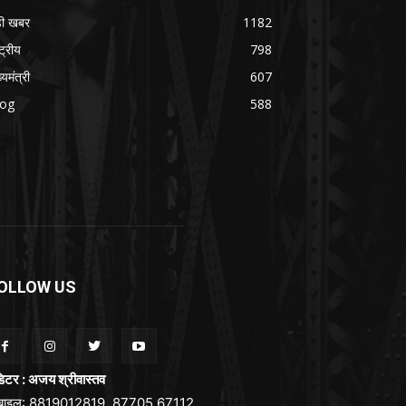
ड़ी खबर
1182
्ट्रीय
798
्यमंत्री
607
log
588
OLLOW US
िटर : अजय श्रीवास्तव
ोबाइल: 8819012819, 87705 67112