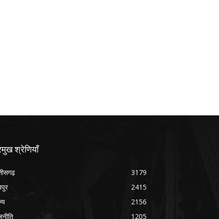
रमुख श्रेणियाँ
्तीसगढ़
3179
यपुर
2415
ज्य
2156
जनीति
1205