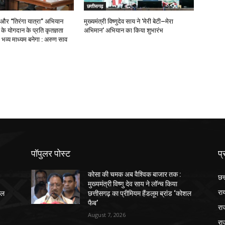
छत्तीसगढ़
 और “तिरंगा यात्रा” अभियान
मुख्यमंत्री विष्णुदेव साय ने ‘मेरी बेटी–मेरा
ओं के योगदान के प्रति कृतज्ञता
अभिमान’ अभियान का किया शुभारंभ
भव्य माध्यम बनेगा : अरुण साव
पॉपुलर पोस्ट
प्
कोसा की चमक अब वैश्विक बाजार तक :
छत
मुख्यमंत्री विष्णु देव साय ने लॉन्च किया
रा
शल
छत्तीसगढ़ का प्रीमियम हैंडलूम ब्रांड ‘कोशल
फैब’
रा
August 7, 2026
रा