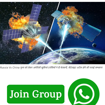
Russia Vs China युध्य को लेकर अमेरिकी खुफियां एजेंसियों ने दी चेतावनी, सैटेलाइट अटैक होने की जताई सम्भावना