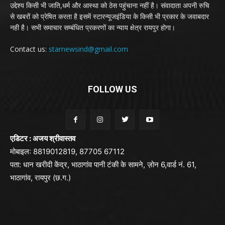
उद्देश्य किसी भी जाति,धर्म और आस्था को ठेस पहुंचाना नहीं है। संवादाता अपनी रुचि
से खबरों को प्रेषित करता है इसमें स्टारन्यूजइंडिया के किसी भी प्रकार के जवाबदार
नही है। सभी समाचार सम्बंधित प्रकरणों का न्याय क्षेत्र रायपुर होगा।
Contact us:
starnewsind@gmail.com
FOLLOW US
एडिटर : अजय श्रीवास्तव
मोबाइल: 8819012819, 87705 67112
पता: धान खरीदी केंद्र, भाठागांव पानी टंकी के सामने, ज़ोन 6,वार्ड नं. 61,
भाठागांव, रायपुर (छ.ग.)