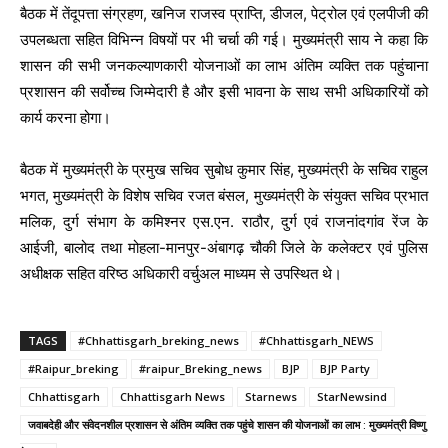
बैठक में तेंदूपत्ता संग्रहण, खनिज राजस्व प्राप्ति, डीजल, पेट्रोल एवं एलपीजी की
उपलब्धता सहित विभिन्न विषयों पर भी चर्चा की गई। मुख्यमंत्री साय ने कहा कि
शासन की सभी जनकल्याणकारी योजनाओं का लाभ अंतिम व्यक्ति तक पहुंचाना
प्रशासन की सर्वोच्च जिम्मेदारी है और इसी भावना के साथ सभी अधिकारियों को
कार्य करना होगा।
बैठक में मुख्यमंत्री के प्रमुख सचिव सुबोध कुमार सिंह, मुख्यमंत्री के सचिव राहुल
भगत, मुख्यमंत्री के विशेष सचिव रजत बंसल, मुख्यमंत्री के संयुक्त सचिव प्रभात
मलिक, दुर्ग संभाग के कमिश्नर एस.एन. राठौर, दुर्ग एवं राजनांदगांव रेंज के
आईजी, बालोद तथा मोहला-मानपुर-अंबागढ़ चौकी जिले के कलेक्टर एवं पुलिस
अधीक्षक सहित वरिष्ठ अधिकारी वर्चुअल माध्यम से उपस्थित थे।
TAGS
#Chhattisgarh_breking_news
#Chhattisgarh_NEWS
#Raipur_breking
#raipur_Breking_news
BJP
BJP Party
Chhattisgarh
Chhattisgarh News
Starnews
StarNewsind
जवाबदेही और संवेदनशील प्रशासन से अंतिम व्यक्ति तक पहुंचे शासन की योजनाओं का लाभ : मुख्यमंत्री विष्णु