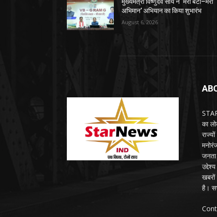
मुख्यमंत्री विष्णुदेव साय ने ‘मेरी बेटी–मेरा
अभिमान’ अभियान का किया शुभारंभ
August 6, 2026
AB
STARN
का लोक
राज्य
मनोरंज
जनता 
उद्देश
खबरों 
है। सभ
Cont