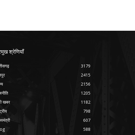
रमुख श्रेणियाँ
्तीसगढ़
3179
यपुर
2415
ज्य
2156
जनीति
1205
ड़ी खबर
1182
्ट्रीय
798
्यमंत्री
607
log
588