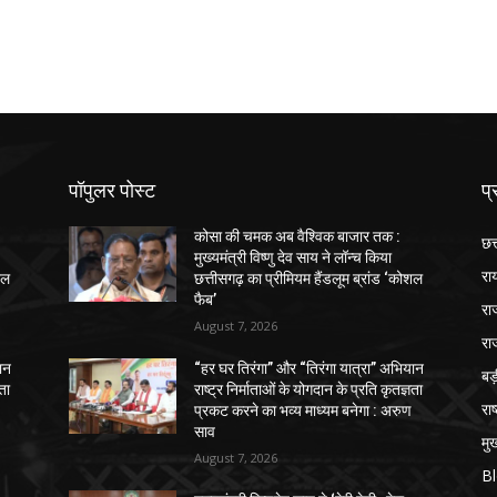
पॉपुलर पोस्ट
प्
कोसा की चमक अब वैश्विक बाजार तक :
छत
मुख्यमंत्री विष्णु देव साय ने लॉन्च किया
रा
शल
छत्तीसगढ़ का प्रीमियम हैंडलूम ब्रांड ‘कोशल
फैब’
रा
August 7, 2026
रा
ान
“हर घर तिरंगा” और “तिरंगा यात्रा” अभियान
ब
ञता
राष्ट्र निर्माताओं के योगदान के प्रति कृतज्ञता
राष
प्रकट करने का भव्य माध्यम बनेगा : अरुण
साव
मुख
August 7, 2026
B