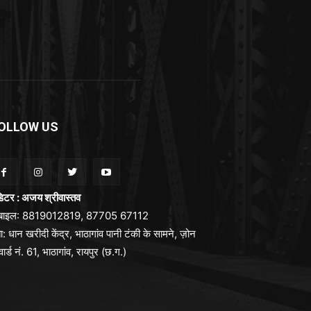
OLLOW US
िटर : अजय श्रीवास्तव
ोबाइल: 8819012819, 87705 67112
ा: धान खरीदी केंद्र, भाठागांव पानी टंकी के सामने, ज़ोन
वार्ड नं. 61, भाठागांव, रायपुर (छ.ग.)