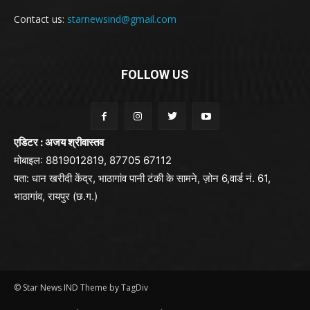
Contact us:
starnewsind@gmail.com
FOLLOW US
एडिटर : अजय श्रीवास्तव
मोबाइल: 8819012819, 87705 67112
पता: धान खरीदी केंद्र, भाठागांव पानी टंकी के सामने, ज़ोन 6,वार्ड नं. 61,
भाठागांव, रायपुर (छ.ग.)
© Star News IND Theme by TagDiv