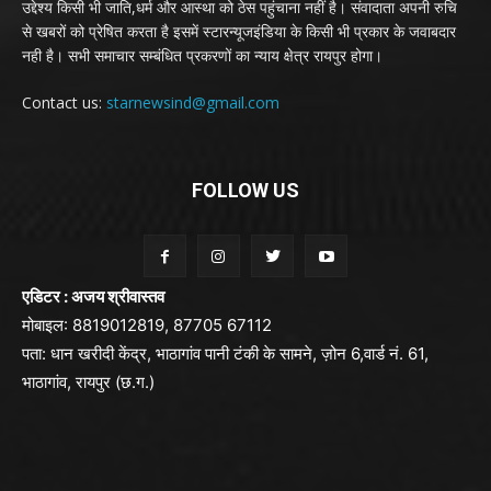
उद्देश्य किसी भी जाति,धर्म और आस्था को ठेस पहुंचाना नहीं है। संवादाता अपनी रुचि
से खबरों को प्रेषित करता है इसमें स्टारन्यूजइंडिया के किसी भी प्रकार के जवाबदार
नही है। सभी समाचार सम्बंधित प्रकरणों का न्याय क्षेत्र रायपुर होगा।
Contact us:
starnewsind@gmail.com
FOLLOW US
एडिटर : अजय श्रीवास्तव
मोबाइल: 8819012819, 87705 67112
पता: धान खरीदी केंद्र, भाठागांव पानी टंकी के सामने, ज़ोन 6,वार्ड नं. 61,
भाठागांव, रायपुर (छ.ग.)