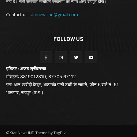
नही है। सभी समाचार सम्बंधित प्रकरणों का न्याय क्षेत्र रायपुर होगा।
Contact us:
starnewsind@gmail.com
FOLLOW US
एडिटर : अजय श्रीवास्तव
मोबाइल: 8819012819, 87705 67112
पता: धान खरीदी केंद्र, भाठागांव पानी टंकी के सामने, ज़ोन 6,वार्ड नं. 61,
भाठागांव, रायपुर (छ.ग.)
© Star News IND Theme by TagDiv