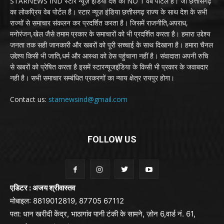
STARNEWS IND स्टार न्यूज़ इंडिया देश का NO 1 वेब पोर्टल है। जो छत्तीसगढ़
का लोकप्रिय वेब पोर्टल है। स्टार न्यूज़ इंडिया छत्तीसगढ़ राज्य के साथ देश के सभी
राज्यों से समाचार संकलन कर प्रदर्शित करता है। जिसमें राजनीति,अपराध,
मनोरंजन,खेल जैसे तमाम प्रकार के समाचारों को भी प्रदर्शित करता है। हमारा उद्देश्य
जनता तक सही जानकारी और खबरों को पूरी सच्चाई के साथ दिखाना है। हमारा चैनल
उद्देश्य किसी भी जाति,धर्म और आस्था को ठेस पहुंचाना नहीं है। संवादाता अपनी रुचि
से खबरों को प्रेषित करता है इसमें स्टारन्यूजइंडिया के किसी भी प्रकार के जवाबदार
नही है। सभी समाचार सम्बंधित प्रकरणों का न्याय क्षेत्र रायपुर होगा।
Contact us:
starnewsind@gmail.com
FOLLOW US
एडिटर : अजय श्रीवास्तव
मोबाइल: 8819012819, 87705 67112
पता: धान खरीदी केंद्र, भाठागांव पानी टंकी के सामने, ज़ोन 6,वार्ड नं. 61,