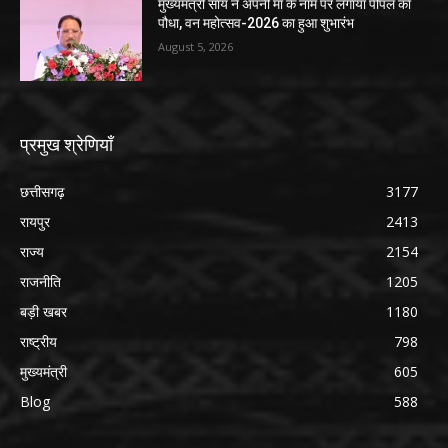
मुख्यमंत्री साय ने अपनी माँ के नाम पर लगाया पीपल का
पौधा, वन महोत्सव-2026 का हुआ शुभारंभ
August 5, 2026
प्रमुख श्रेणियाँ
छत्तीसगढ़
3177
रायपुर
2413
राज्य
2154
राजनीति
1205
बड़ी खबर
1180
राष्ट्रीय
798
मुख्यमंत्री
605
Blog
588