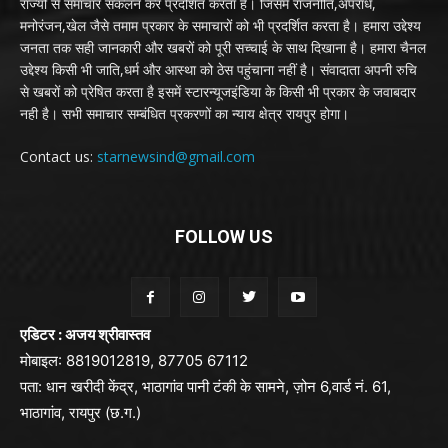
राज्यों से समाचार संकलन कर प्रदर्शित करता है। जिसमें राजनीति,अपराध,
मनोरंजन,खेल जैसे तमाम प्रकार के समाचारों को भी प्रदर्शित करता है। हमारा उद्देश्य
जनता तक सही जानकारी और खबरों को पूरी सच्चाई के साथ दिखाना है। हमारा चैनल
उद्देश्य किसी भी जाति,धर्म और आस्था को ठेस पहुंचाना नहीं है। संवादाता अपनी रुचि
से खबरों को प्रेषित करता है इसमें स्टारन्यूजइंडिया के किसी भी प्रकार के जवाबदार
नही है। सभी समाचार सम्बंधित प्रकरणों का न्याय क्षेत्र रायपुर होगा।
Contact us:
starnewsind@gmail.com
FOLLOW US
एडिटर : अजय श्रीवास्तव
मोबाइल: 8819012819, 87705 67112
पता: धान खरीदी केंद्र, भाठागांव पानी टंकी के सामने, ज़ोन 6,वार्ड नं. 61,
भाठागांव, रायपुर (छ.ग.)