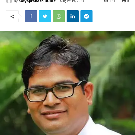
By
Satyaprakash DUBEY
August 19, 2023
151
0