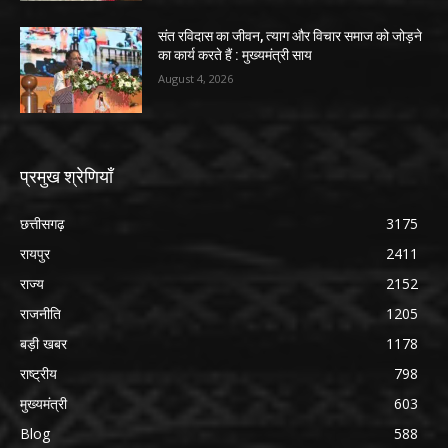
संत रविदास का जीवन, त्याग और विचार समाज को जोड़ने
का कार्य करते हैं : मुख्यमंत्री साय
August 4, 2026
प्रमुख श्रेणियाँ
छत्तीसगढ़
3175
रायपुर
2411
राज्य
2152
राजनीति
1205
बड़ी खबर
1178
राष्ट्रीय
798
मुख्यमंत्री
603
Blog
588