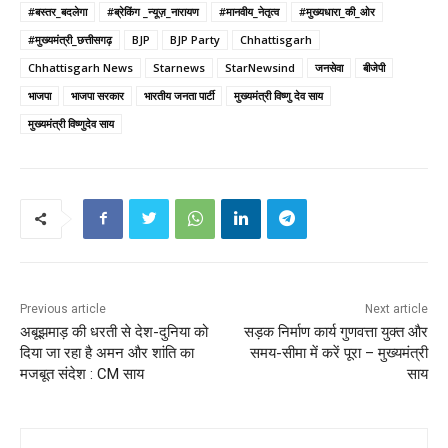
#बस्तर_बदलेगा
#ब्रेकिंग _न्यूज़_नारायण
#मानवीय_नेतृत्व
#मुख्यधारा_की_ओर
#मुख्यमंत्री_छत्तीसगढ़
BJP
BJP Party
Chhattisgarh
Chhattisgarh News
Starnews
StarNewsind
जनसेवा
बीजेपी
भाजपा
भाजपा सरकार
भारतीय जनता पार्टी
मुख्यमंत्री विष्णु देव साय
मुख्यमंत्री विष्णुदेव साय
Previous article
Next article
अबूझमाड़ की धरती से देश-दुनिया को
सड़क निर्माण कार्य गुणवत्ता युक्त और
दिया जा रहा है अमन और शांति का
समय-सीमा में करें पूरा – मुख्यमंत्री
मजबूत संदेश : CM साय
साय