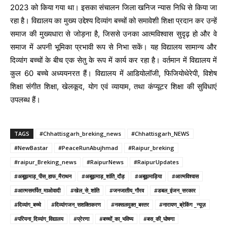
2023 को किया गया था। इसका संचालन जिला खनिज न्यास निधि से किया जा
रहा है। विद्यालय का मुख्य उद्देश्य दिव्यांग बच्चों को समावेशी शिक्षा प्रदान कर उन्हें
समाज की मुख्यधारा से जोड़ना है, जिससे उनका आत्मविश्वास सुदृढ़ हो और वे
समाज में अपनी भूमिका प्रभावी रूप से निभा सकें। यह विद्यालय सामान्य और
दिव्यांग बच्चों के बीच एक सेतु के रूप में कार्य कर रहा है। वर्तमान में विद्यालय में
कुल 60 बच्चे अध्ययनरत हैं। विद्यालय में आडियोलॉजी, फिजियोथेरेपी, विशेष
शिक्षा संगीत शिक्षा, खेलकूद, योग एवं व्यायाम, तथा कंप्यूटर शिक्षा की सुविधाएं
उपलब्ध हैं।
TAGS
#Chhattisgarh_breking_news
#Chhattisgarh_NEWS
#NewBastar
#PeaceRunAbujhmad
#Raipur_breking
#raipur_Breking_news
#RaipurNews
#RaipurUpdates
#अबूझमाड़_पीस_हाफ_मैराथन
#अबूझमाड़_शांति_दौड़
#अबूझमाड़िया
#आत्मविश्वास
#आत्मसमर्पित_माओवादी
#खेल_से_शांति
#जनजातीय_गौरव
#डबल_इंजन_सरकार
#दिव्यांग_बच्चे
#दिव्यांगजन_सशक्तिकरण
#नक्सलमुक्त_बस्तर
#नारायण_ब्रेकिंग _न्यूज़
#परियना_दिव्यांग_विद्यालय
#प्रेरणा
#बच्चों_का_भविष्य
#बस_की_घोषणा