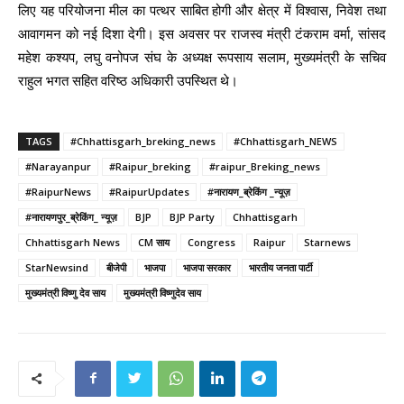
लिए यह परियोजना मील का पत्थर साबित होगी और क्षेत्र में विश्वास, निवेश तथा
आवागमन को नई दिशा देगी। इस अवसर पर राजस्व मंत्री टंकराम वर्मा, सांसद
महेश कश्यप, लघु वनोपज संघ के अध्यक्ष रूपसाय सलाम, मुख्यमंत्री के सचिव
राहुल भगत सहित वरिष्ठ अधिकारी उपस्थित थे।
TAGS
#Chhattisgarh_breking_news
#Chhattisgarh_NEWS
#Narayanpur
#Raipur_breking
#raipur_Breking_news
#RaipurNews
#RaipurUpdates
#नारायण_ब्रेकिंग _न्यूज़
#नारायणपुर_ब्रेकिंग_ न्यूज़
BJP
BJP Party
Chhattisgarh
Chhattisgarh News
CM साय
Congress
Raipur
Starnews
StarNewsind
बीजेपी
भाजपा
भाजपा सरकार
भारतीय जनता पार्टी
मुख्यमंत्री विष्णु देव साय
मुख्यमंत्री विष्णुदेव साय